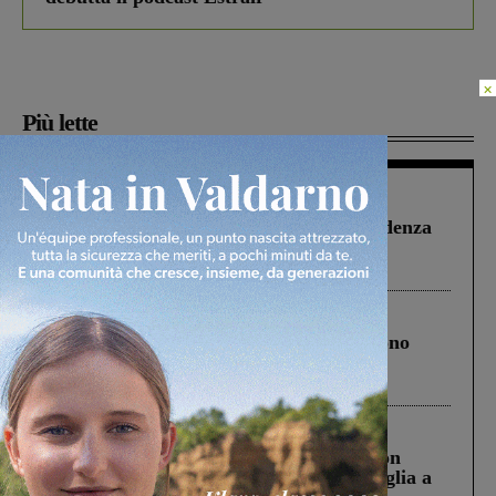
×
Più lette
Figline Incisa Valdarno
1 Agosto 2026
Piscina di Figline finanziata oltre la scadenza
Pnrr, il gruppo di Fratelli d’Italia: “Un
ringraziamento al Governo”
Cronaca
4 Agosto 2026
Un anno fa la strage in A1 in cui morirono
Gianni, Giulia e Franco. Lo schianto, il
processo, lo stop ai sorpassi fra tir....
Cronaca
3 Agosto 2026
Scomparso da una struttura di Castiglion
Fiorentino l’uomo che aveva ucciso la figlia a