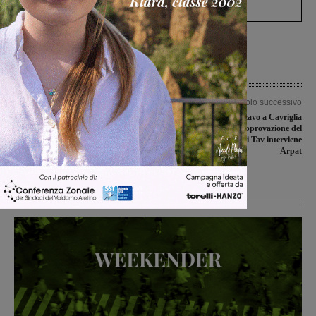
Levane nel 2020
Articolo precedente
Articolo successivo
Donna cade dal primo piano di casa,
“Nessuna terra di scavo a Cavriglia
trasferita alle Scotte con l’elisoccorso
fino a nuova approvazione del
Ministero”. Sui cantieri Tav interviene
Arpat
Ultime Notizie