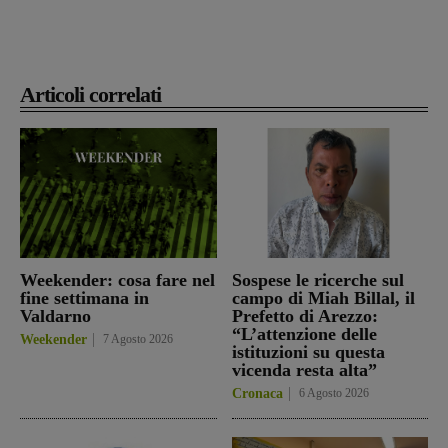
Articoli correlati
Weekender: cosa fare nel
Sospese le ricerche sul
fine settimana in
campo di Miah Billal, il
Valdarno
Prefetto di Arezzo:
“L’attenzione delle
Weekender
7 Agosto 2026
istituzioni su questa
vicenda resta alta”
Cronaca
6 Agosto 2026