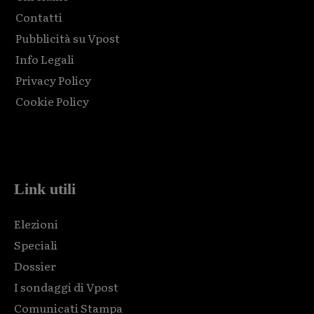
Contatti
Pubblicità su Vpost
Info Legali
Privacy Policy
Cookie Policy
Html code here! Replace this with any non empty raw html
code and that's it.
Link utili
Elezioni
Speciali
Dossier
I sondaggi di Vpost
Comunicati Stampa