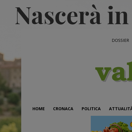
DOSSIER
HOME
CRONACA
POLITICA
ATTUALIT