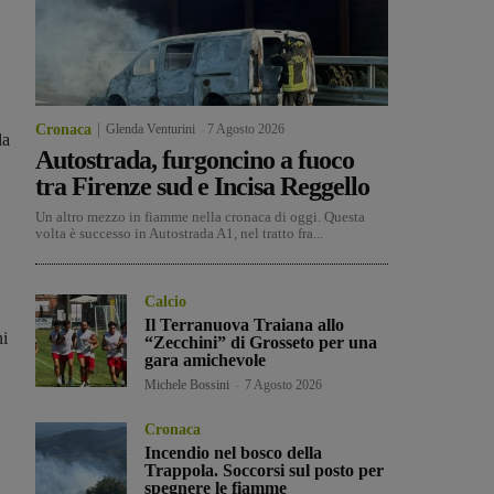
Cronaca
Glenda Venturini
-
7 Agosto 2026
la
Autostrada, furgoncino a fuoco
tra Firenze sud e Incisa Reggello
Un altro mezzo in fiamme nella cronaca di oggi. Questa
volta è successo in Autostrada A1, nel tratto fra...
Calcio
Il Terranuova Traiana allo
ni
“Zecchini” di Grosseto per una
gara amichevole
Michele Bossini
-
7 Agosto 2026
Cronaca
Incendio nel bosco della
Trappola. Soccorsi sul posto per
spegnere le fiamme