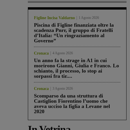
Figline Incisa Valdarno
1 Agosto 2026
Piscina di Figline finanziata oltre la
scadenza Pnrr, il gruppo di Fratelli
d’Italia: “Un ringraziamento al
Governo”
Cronaca
4 Agosto 2026
Un anno fa la strage in A1 in cui
morirono Gianni, Giulia e Franco. Lo
schianto, il processo, lo stop ai
sorpassi fra tir....
Cronaca
3 Agosto 2026
Scomparso da una struttura di
Castiglion Fiorentino l’uomo che
aveva ucciso la figlia a Levane nel
2020
In Vetrina