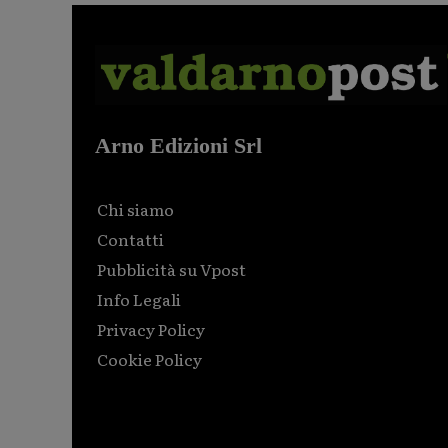
Arno Edizioni Srl
Chi siamo
Contatti
Pubblicità su Vpost
Info Legali
Privacy Policy
Cookie Policy
Html code here! Replace this with any non empty raw
html code and that's it.