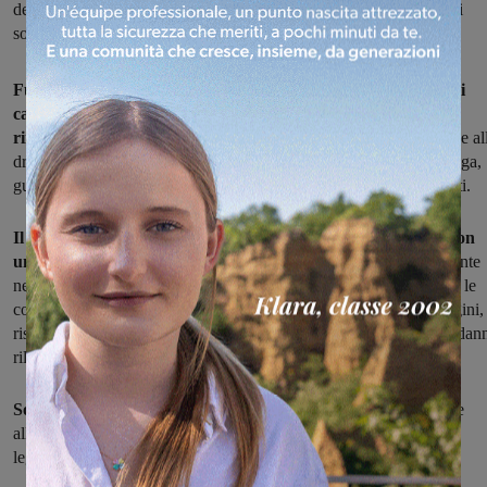
denunciato per fuga e guida in stato di ebbrezza e sotto l’effetto di
sostanze stupefacenti
Fugge dopo un incidente sulla provinciale 11 di Santa Lucia: i
carabinieri della stazione di Levane avviano le indagini e lo
rintracciano.
Sottoposto ad accertamenti risulta positivo all'alcol e al
droga. Per lui, un 26enne valdarnese, è scattata la denuncia per fuga,
guida in stato di ebbrezza e sotto gli effetti di sostanze stupefacenti.
Il giovane sta percorrendo la provinciale quando si scontra con
un'altra macchina che proviene dal senso opposto.
Nell'incidente
nessuno si ferisce ma il 26enne fugge senza comunque constatare le
condizioni dell'altro guidatore. I carabinieri danno il via alle indagini,
risalgono alla sua identità e lo rintracciano nella sua abitazione. I dan
rilevati sulla sua auto sono compatibili con l'incidente.
Sottoposto, poi, ad esami r
isulta positivo all'uso di stupefacenti e
all'alcol con un tasso nel sangue è superiore ai limiti imposti dalla
legge.