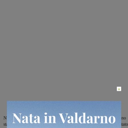
×
Nell’incidente accaduto sulla provinciale di Santa Lucia non vi sono
stati feriti. I carabinieri sono riusciti a risalire all’uomo. Adesso è stato