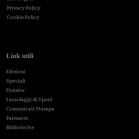
Privacy Policy
Cookie Policy
Html code here! Replace this with any non empty raw html
code and that's it.
Link utili
Elezioni
Speciali
Dossier
I sondaggi di Vpost
Comunicati Stampa
Farmacie
Biblioteche