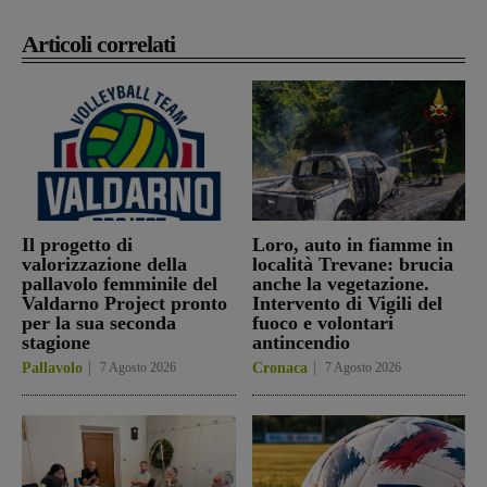
Articoli correlati
Il progetto di
Loro, auto in fiamme in
valorizzazione della
località Trevane: brucia
pallavolo femminile del
anche la vegetazione.
Valdarno Project pronto
Intervento di Vigili del
per la sua seconda
fuoco e volontari
stagione
antincendio
Pallavolo
7 Agosto 2026
Cronaca
7 Agosto 2026