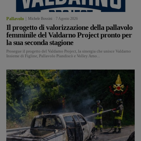
Pallavolo
Michele Bossini
-
7 Agosto 2026
Il progetto di valorizzazione della pallavolo
femminile del Valdarno Project pronto per
la sua seconda stagione
Prosegue il progetto del Valdarno Project, la sinergia che unisce Valdarno
Insieme di Figline, Pallavolo Piandiscò e Volley Arno...