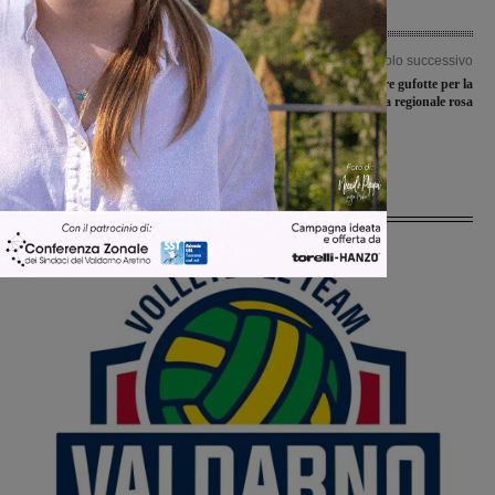
Articolo precedente
Articolo successivo
Insediato il nuovo Consiglio
Tre aquilotte e tre gufotte per la
provinciale di Arezzo. La neo
rappresentativa regionale rosa
Presidente Chiassai: “A servizio di
cittadini e Comuni”
Ultime Notizie