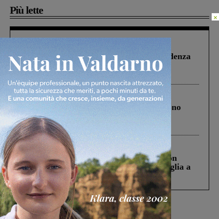
Più lette
×
Figline Incisa Valdarno
1 Agosto 2026
Piscina di Figline finanziata oltre la scadenza
Pnrr, il gruppo di Fratelli d’Italia: “Un
ringraziamento al Governo”
Cronaca
4 Agosto 2026
Un anno fa la strage in A1 in cui morirono
Gianni, Giulia e Franco. Lo schianto, il
processo, lo stop ai sorpassi fra tir....
Cronaca
3 Agosto 2026
Scomparso da una struttura di Castiglion
Fiorentino l’uomo che aveva ucciso la figlia a
Levane nel 2020