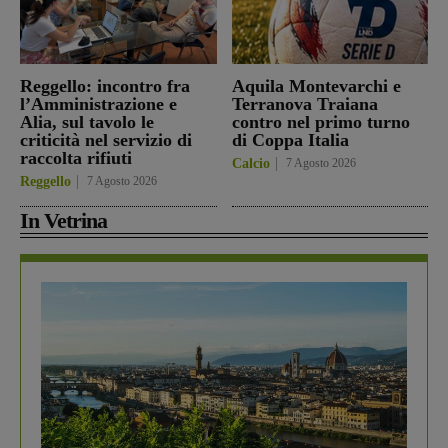
Reggello: incontro fra
Aquila Montevarchi e
l’Amministrazione e
Terranova Traiana
Alia, sul tavolo le
contro nel primo turno
criticità nel servizio di
di Coppa Italia
raccolta rifiuti
Calcio
7 Agosto 2026
Reggello
7 Agosto 2026
In Vetrina