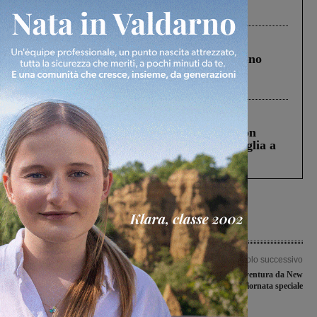
ringraziamento al Governo”
Cronaca
4 Agosto 2026
Un anno fa la strage in A1 in cui morirono
Gianni, Giulia e Franco. Lo schianto, il
processo, lo stop ai sorpassi fra tir....
Cronaca
3 Agosto 2026
Scomparso da una struttura di Castiglion
Fiorentino l’uomo che aveva ucciso la figlia a
Levane nel 2020
Articolo precedente
Articolo successivo
Mori è Mondiale, venerdì partenza
Severi: iniziata l’avventura da New
per la Cina
York. Una giornata speciale