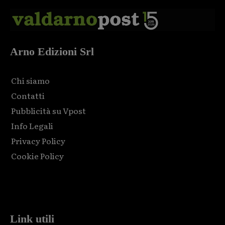
Arno Edizioni Srl
Chi siamo
Contatti
Pubblicità su Vpost
Info Legali
Privacy Policy
Cookie Policy
Html code here! Replace this with any non empty raw html
code and that's it.
Link utili