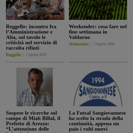
Reggello: incontro fra
Weekender: cosa fare nel
l’Amministrazione e
fine settimana in
Alia, sul tavolo le
Valdarno
criticità nel servizio di
Weekender
7 Agosto 2026
raccolta rifiuti
Reggello
7 Agosto 2026
Sospese le ricerche sul
La Futsal Sangiovannese
campo di Miah Billal, il
ha scelto la strada della
Prefetto di Arezzo:
continuità, appena un
“L’attenzione delle
paio i volti nuovi