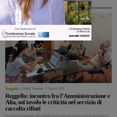
Ultime Notizie
Reggello
Glenda Venturini
-
7 Agosto 2026
Reggello: incontro fra l’Amministrazione e
Alia, sul tavolo le criticità nel servizio di
raccolta rifiuti
Le criticità segnalate dai cittadini sul territorio nel servizio di raccolta dei