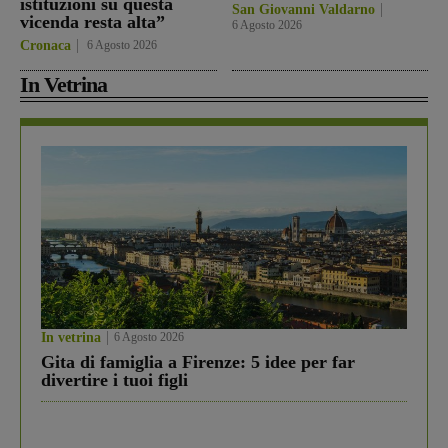
istituzioni su questa
San Giovanni Valdarno
vicenda resta alta”
6 Agosto 2026
Cronaca
6 Agosto 2026
In Vetrina
In vetrina
6 Agosto 2026
Gita di famiglia a Firenze: 5 idee per far
divertire i tuoi figli