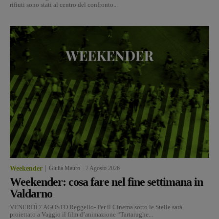
rifiuti sono stati al centro del confronto...
Weekender
Giulia Mauro
-
7 Agosto 2026
Weekender: cosa fare nel fine settimana in
Valdarno
VENERDÌ 7 AGOSTO Reggello- Per il Cinema sotto le Stelle sarà
proiettato a Vaggio il film d’animazione “Tartarughe...