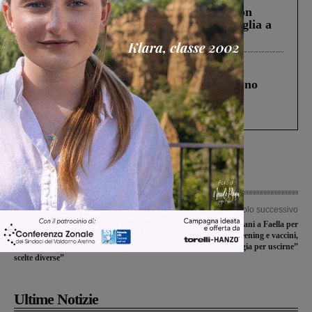
Scomparso da una struttura di Castiglion
Fiorentino l’uomo che aveva ucciso la figlia a
Levane nel 2020
Cronaca
4 Agosto 2026
Un anno fa la strage in A1 in cui morirono
Gianni, Giulia e Franco. Lo schianto, il
processo, lo stop ai sorpassi fra tir....
Articolo precedente
Articolo successivo
Scuole chiuse, l’assessore Bartolini:
Il Presidente Giani a Faella per
“Come sempre a pagare sono
Territori sicuri: “Screening e vaccini,
bambini e famiglie. Io avrei fatto
la strategia per uscirne”
scelte diverse”
Ultime Notizie