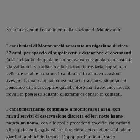
Sono intervenuti i carabinieri della stazione di Montevarchi
I carabinieri di Montevarchi arrestato un nigeriano di circa
27 anni, per spaccio di stupefacenti e detenzione di documenti
falsi.
I cittadini da qualche tempo avevano segnalato un costante
via vai in una via adiacente la stazione ferroviaria, soprattutto
nelle ore serali e notturne. I carabinieri In alcune occasioni
avevano fermato abituali consumatori di sostanze stupefacenti
pensando di poter scoprire qualche dose ma li avevano, invece,
trovati in possesso soltanto di somme di denaro in contanti.
I carabinieri hanno continuato a monitorare l’area, con
mirati servizi di osservazione discreta ed ieri notte hanno
notato un uomo,
con alle spalle precedenti specifici riguardanti
gli stupefacenti, aggirarsi con fare circospetto nei pressi di alcuni
giardini pubblici della zona. Dopop pochi minuti è stato