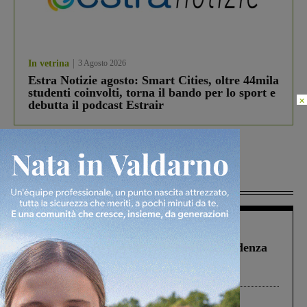
In vetrina
3 Agosto 2026
Estra Notizie agosto: Smart Cities, oltre 44mila
studenti coinvolti, torna il bando per lo sport e
×
debutta il podcast Estrair
Più lette
Figline Incisa Valdarno
1 Agosto 2026
Piscina di Figline finanziata oltre la scadenza
Pnrr, il gruppo di Fratelli d’Italia: “Un
ringraziamento al Governo”
Cronaca
3 Agosto 2026