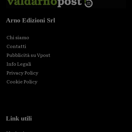
Arno Edizioni Srl
Chi siamo
Contatti
Pubblicità su Vpost
Info Legali
Privacy Policy
Cookie Policy
Html code here! Replace this with any non empty raw html
code and that's it.
Link utili