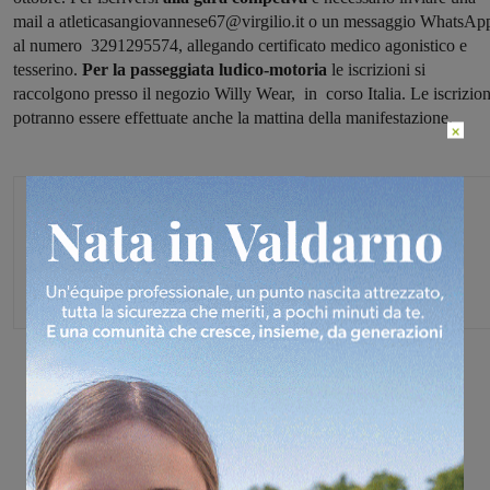
mail a atleticasangiovannese67@virgilio.it o un messaggio WhatsAp
al numero 3291295574, allegando certificato medico agonistico e
tesserino.
Per la passeggiata ludico-motoria
le iscrizioni si
raccolgono presso il negozio Willy Wear, in corso Italia. Le iscrizion
potranno essere effettuate anche la mattina della manifestazione.
×
Michele Bossini
Share