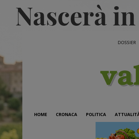
DOSSIER
HOME
CRONACA
POLITICA
ATTUALIT