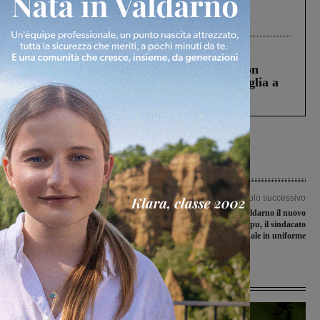
Gianni, Giulia e Franco. Lo schianto, il
processo, lo stop ai sorpassi fra tir....
Cronaca
3 Agosto 2026
Scomparso da una struttura di Castiglion
Fiorentino l’uomo che aveva ucciso la figlia a
Levane nel 2020
Articolo precedente
Articolo successivo
“Casa Masaccio, Open Space”,
Opera anche in Valdarno il nuovo
dialogo tra artisti e società
segretario regionale Supu, il sindacato
unitario personale in uniforme
Ultime Notizie