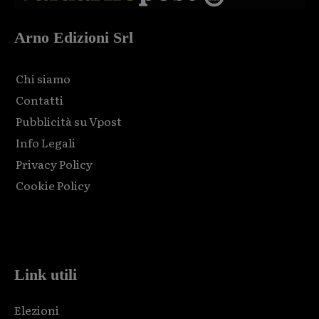
Arno Edizioni Srl
Chi siamo
Contatti
Pubblicità su Vpost
Info Legali
Privacy Policy
Cookie Policy
Html code here! Replace this with any non empty raw html
code and that's it.
Link utili
Elezioni