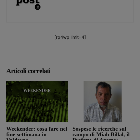
[rp4wp limit=4]
Articoli correlati
Weekender: cosa fare nel
Sospese le ricerche sul
fine settimana in
campo di Miah Billal, il
Valdarno
Prefetto di Arezzo: