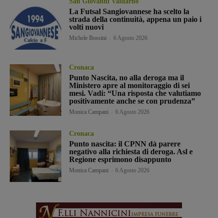
San Giovanni Valdarno
La Futsal Sangiovannese ha scelto la
strada della continuità, appena un paio i
volti nuovi
Michele Bossini
-
6 Agosto 2026
Cronaca
Punto Nascita, no alla deroga ma il
Ministero apre al monitoraggio di sei
mesi. Vadi: “Una risposta che valutiamo
positivamente anche se con prudenza”
Monica Campani
-
6 Agosto 2026
Cronaca
Punto nascita: il CPNN dà parere
negativo alla richiesta di deroga. Asl e
Regione esprimono disappunto
Monica Campani
-
6 Agosto 2026