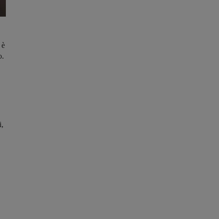
 è
o.
i,