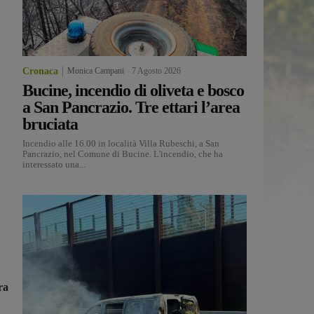
Cronaca
Monica Campani
-
7 Agosto 2026
Bucine, incendio di oliveta e bosco
a San Pancrazio. Tre ettari l’area
bruciata
Incendio alle 16.00 in località Villa Rubeschi, a San
Pancrazio, nel Comune di Bucine. L'incendio, che ha
interessato una...
ra