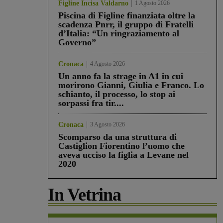
Figline Incisa Valdarno
1 Agosto 2026
Piscina di Figline finanziata oltre la
scadenza Pnrr, il gruppo di Fratelli
d’Italia: “Un ringraziamento al
Governo”
Cronaca
4 Agosto 2026
Un anno fa la strage in A1 in cui
morirono Gianni, Giulia e Franco. Lo
schianto, il processo, lo stop ai
sorpassi fra tir....
Cronaca
3 Agosto 2026
Scomparso da una struttura di
Castiglion Fiorentino l’uomo che
aveva ucciso la figlia a Levane nel
2020
In Vetrina