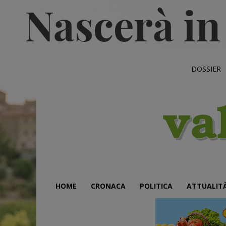
DOSSIER
HOME
CRONACA
POLITICA
ATTUALIT