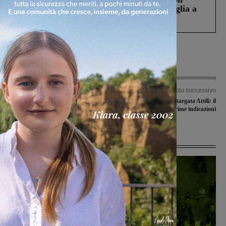
Fiorentino l’uomo che aveva ucciso la figlia a
Levane nel 2020
Articolo precedente
Articolo successivo
Scontro frontale tra due auto sulla
Cena per la Bucinese targata Attili: il
regionale 69: tre i feriti
Mister dà le prime indicazioni
Ultime Notizie