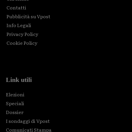
Contatti
Pubblicità su Vpost
Info Legali
Privacy Policy
Cookie Policy
Html code here! Replace this with any non empty raw html
code and that's it.
Link utili
Elezioni
Speciali
Dossier
I sondaggi di Vpost
Comunicati Stampa