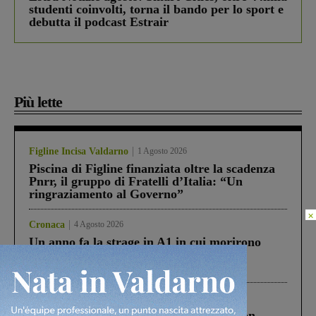
studenti coinvolti, torna il bando per lo sport e
debutta il podcast Estrair
Più lette
Figline Incisa Valdarno
1 Agosto 2026
Piscina di Figline finanziata oltre la scadenza
Pnrr, il gruppo di Fratelli d’Italia: “Un
ringraziamento al Governo”
×
Cronaca
4 Agosto 2026
Un anno fa la strage in A1 in cui morirono
Gianni, Giulia e Franco. Lo schianto, il
processo, lo stop ai sorpassi fra tir....
Cronaca
3 Agosto 2026
Scomparso da una struttura di Castiglion