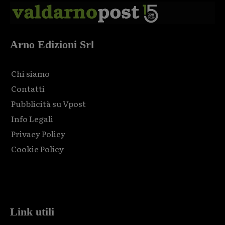
Arno Edizioni Srl
Chi siamo
Contatti
Pubblicità su Vpost
Info Legali
Privacy Policy
Cookie Policy
Html code here! Replace this with any non empty raw html
code and that's it.
Link utili