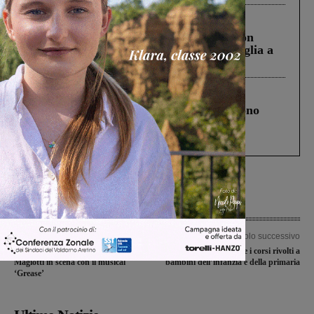
Cronaca
3 Agosto 2026
Scomparso da una struttura di Castiglion
Fiorentino l’uomo che aveva ucciso la figlia a
Levane nel 2020
Cronaca
4 Agosto 2026
Un anno fa la strage in A1 in cui morirono
Gianni, Giulia e Franco. Lo schianto, il
processo, lo stop ai sorpassi fra tir....
Articolo precedente
Articolo successivo
Gli studenti dell’Istituto comprensivo
“Estate con noi”, due i corsi rivolti a
Magiotti in scena con il musical
bambini dell’infanzia e della primaria
‘Grease’