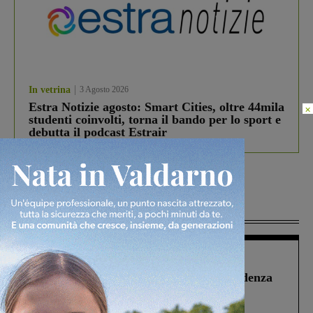
In vetrina
3 Agosto 2026
Estra Notizie agosto: Smart Cities, oltre 44mila
×
studenti coinvolti, torna il bando per lo sport e
debutta il podcast Estrair
Più lette
Figline Incisa Valdarno
1 Agosto 2026
Piscina di Figline finanziata oltre la scadenza
Pnrr, il gruppo di Fratelli d’Italia: “Un
ringraziamento al Governo”