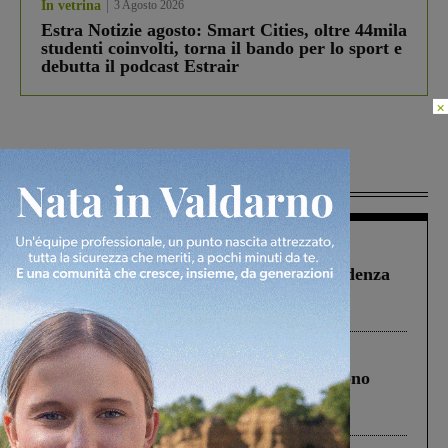
In vetrina
3 Agosto 2026
Estra Notizie agosto: Smart Cities, oltre 44mila
studenti coinvolti, torna il bando per lo sport e
debutta il podcast Estrair
×
Più lette
Figline Incisa Valdarno
1 Agosto 2026
Piscina di Figline finanziata oltre la scadenza
Pnrr, il gruppo di Fratelli d’Italia: “Un
ringraziamento al Governo”
Cronaca
4 Agosto 2026
Un anno fa la strage in A1 in cui morirono
Gianni, Giulia e Franco. Lo schianto, il
processo, lo stop ai sorpassi fra tir....