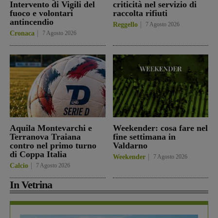
Intervento di Vigili del
criticità nel servizio di
fuoco e volontari
raccolta rifiuti
antincendio
Reggello
7 Agosto 2026
Cronaca
7 Agosto 2026
Aquila Montevarchi e
Weekender: cosa fare nel
Terranova Traiana
fine settimana in
contro nel primo turno
Valdarno
di Coppa Italia
Weekender
7 Agosto 2026
Calcio
7 Agosto 2026
In Vetrina