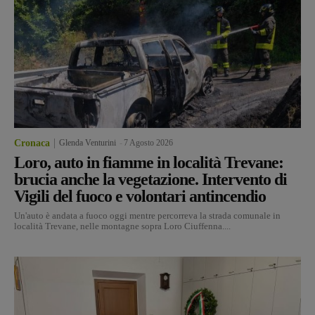
Cronaca
Glenda Venturini
-
7 Agosto 2026
Loro, auto in fiamme in località Trevane:
brucia anche la vegetazione. Intervento di
Vigili del fuoco e volontari antincendio
Un'auto è andata a fuoco oggi mentre percorreva la strada comunale in
località Trevane, nelle montagne sopra Loro Ciuffenna....