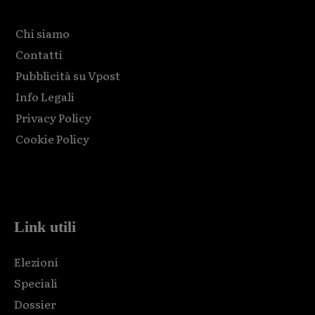
Chi siamo
Contatti
Pubblicità su Vpost
Info Legali
Privacy Policy
Cookie Policy
Html code here! Replace this with any non empty raw html
code and that's it.
Link utili
Elezioni
Speciali
Dossier