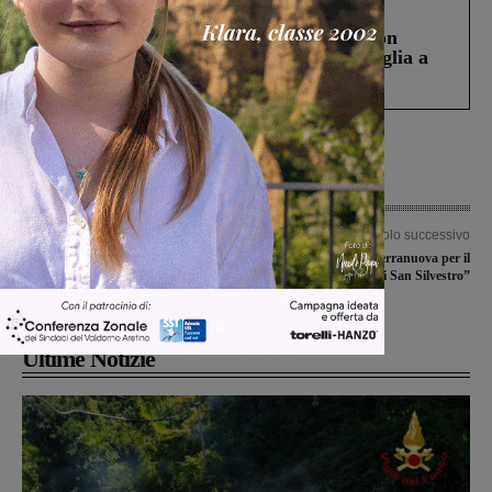
Cronaca
3 Agosto 2026
Scomparso da una struttura di Castiglion
Fiorentino l’uomo che aveva ucciso la figlia a
Levane nel 2020
Articolo precedente
Articolo successivo
Gioco d’azzardo patologico: in arrivo
Baby in campo a Terranuova per il
dalla Regione Toscana 6 milioni per
“Torneo di San Silvestro”
azioni di contrasto
Ultime Notizie