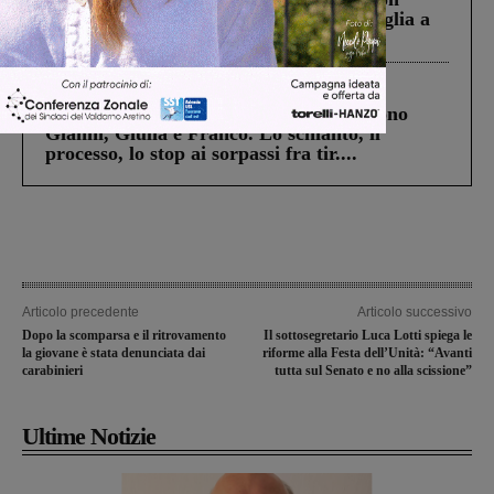
Fiorentino l’uomo che aveva ucciso la figlia a
Levane nel 2020
Cronaca
4 Agosto 2026
Un anno fa la strage in A1 in cui morirono
Gianni, Giulia e Franco. Lo schianto, il
processo, lo stop ai sorpassi fra tir....
Articolo precedente
Articolo successivo
Dopo la scomparsa e il ritrovamento
Il sottosegretario Luca Lotti spiega le
la giovane è stata denunciata dai
riforme alla Festa dell’Unità: “Avanti
carabinieri
tutta sul Senato e no alla scissione”
Ultime Notizie