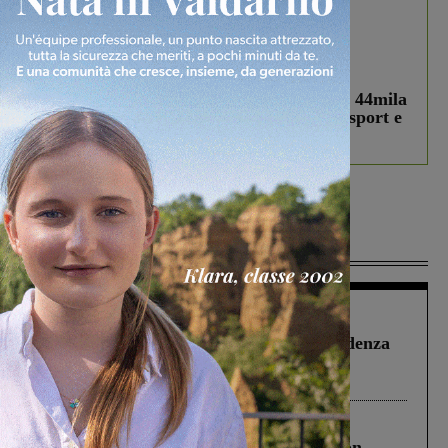
In vetrina
3 Agosto 2026
Estra Notizie agosto: Smart Cities, oltre 44mila
studenti coinvolti, torna il bando per lo sport e
debutta il podcast Estrair
Più lette
Figline Incisa Valdarno
1 Agosto 2026
Piscina di Figline finanziata oltre la scadenza
Pnrr, il gruppo di Fratelli d’Italia: “Un
ringraziamento al Governo”
Cronaca
3 Agosto 2026
Scomparso da una struttura di Castiglion