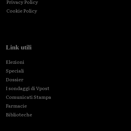
Privacy Policy
Cookie Policy
Html code here! Replace this with any non empty raw html
code and that's it.
Link utili
Elezioni
Speciali
Dossier
I sondaggi di Vpost
Comunicati Stampa
Farmacie
Biblioteche