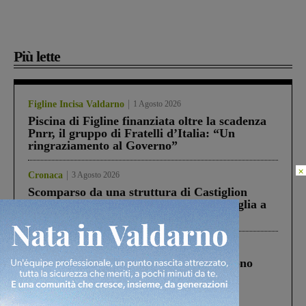
Più lette
Figline Incisa Valdarno
1 Agosto 2026
Piscina di Figline finanziata oltre la scadenza
Pnrr, il gruppo di Fratelli d’Italia: “Un
ringraziamento al Governo”
×
Cronaca
3 Agosto 2026
Scomparso da una struttura di Castiglion
Fiorentino l’uomo che aveva ucciso la figlia a
Levane nel 2020
Cronaca
4 Agosto 2026
Un anno fa la strage in A1 in cui morirono
Gianni, Giulia e Franco. Lo schianto, il
processo, lo stop ai sorpassi fra tir....