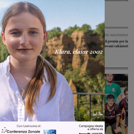
Articolo precedente
Articolo successivo
Doppietta tricolore per Christian
La Rignanese ha vinto il premio per la
Taras
valorizzazione dei giovani calciatori
Ultime Notizie