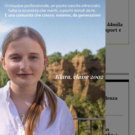
In vetrina
3 Agosto 2026
Estra Notizie agosto: Smart Cities, oltre 44mila
studenti coinvolti, torna il bando per lo sport e
debutta il podcast Estrair
Più lette
Figline Incisa Valdarno
1 Agosto 2026
Piscina di Figline finanziata oltre la scadenza
Pnrr, il gruppo di Fratelli d’Italia: “Un
ringraziamento al Governo”
Cronaca
3 Agosto 2026
Scomparso da una struttura di Castiglion
Fiorentino l’uomo che aveva ucciso la figlia a