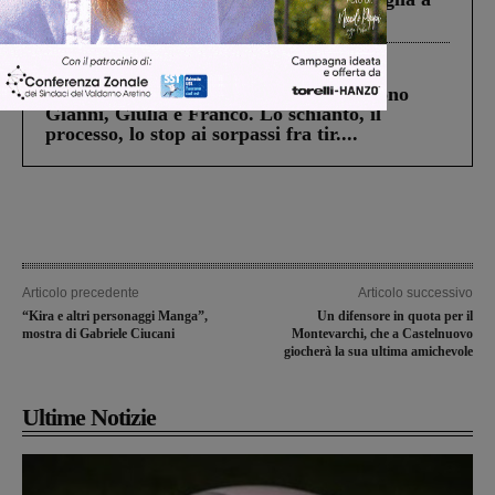
Levane nel 2020
Cronaca
4 Agosto 2026
Un anno fa la strage in A1 in cui morirono
Gianni, Giulia e Franco. Lo schianto, il
processo, lo stop ai sorpassi fra tir....
Articolo precedente
Articolo successivo
“Kira e altri personaggi Manga”,
Un difensore in quota per il
mostra di Gabriele Ciucani
Montevarchi, che a Castelnuovo
giocherà la sua ultima amichevole
Ultime Notizie