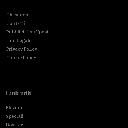
Chi siamo
Contatti
Pubblicità su Vpost
Info Legali
Privacy Policy
Cookie Policy
Html code here! Replace this with any non empty raw html
code and that's it.
Link utili
Elezioni
Speciali
Dossier