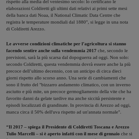
rispetto alla media del ventesimo secolo: lo certificano le
elaborazioni Coldiretti gli ultimi dati relativi ai primi sette mesi
della banca dati Noaa, il National Climatic Data Centre che
registra le temperature mondiali dal 1880", si legge in una nota
di Coldiretti Arezzo.
Le avverse condizioni climatiche per l’agricoltura si stanno
facendo sentire anche sulla vendemmia 2017
che, secondo le
previsioni, sarà la più scarsa dal dopoguerra ad oggi. Non solo:
secondo Coldiretti, questa vendemmia dovrà essere anche la più
precoce dell’ultimo decennio, con un anticipo di circa dieci
giorni rispetto allo scorso anno. Una serie di cambiamenti che
sono il frutto del "bizzarro andamento climatico, con un inverno
asciutto e più mite, un precoce germogliamento della vite che ha
favorito danni da gelate tardive ma anche siccità persistente e
episodi localizzati di grandinate. In provincia di Arezzo ad oggi,
manca circa il 50% dell'uva rispetto ad un'annata normale".
“Il 2017 – spiega il Presidente di Coldiretti Toscana e Arezzo
Tulio Marcelli – si è aperto infatti con il mese di gennaio
che si