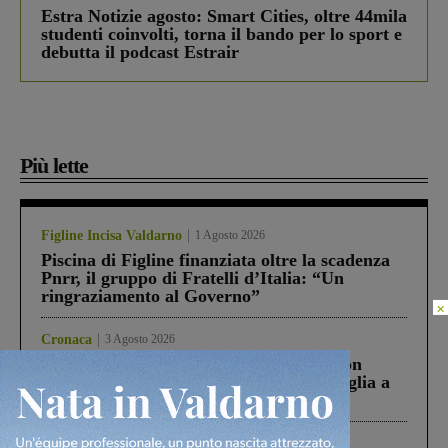
Estra Notizie agosto: Smart Cities, oltre 44mila
studenti coinvolti, torna il bando per lo sport e
debutta il podcast Estrair
Più lette
Figline Incisa Valdarno
1 Agosto 2026
Piscina di Figline finanziata oltre la scadenza
Pnrr, il gruppo di Fratelli d’Italia: “Un
ringraziamento al Governo”
×
Cronaca
3 Agosto 2026
Scomparso da una struttura di Castiglion
Fiorentino l’uomo che aveva ucciso la figlia a
Levane nel 2020
Cronaca
4 Agosto 2026