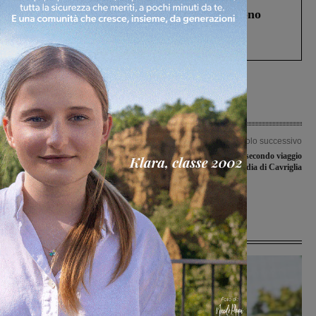
Un anno fa la strage in A1 in cui morirono
Gianni, Giulia e Franco. Lo schianto, il
processo, lo stop ai sorpassi fra tir....
Articolo precedente
Articolo successivo
Campi sportivi: l’Amministrazione
Giunto in Ucraina il secondo viaggio
prepara un progetto per il risparmio
della Misericordia di Cavriglia
energetico da presentare al bando
regionale
Ultime Notizie