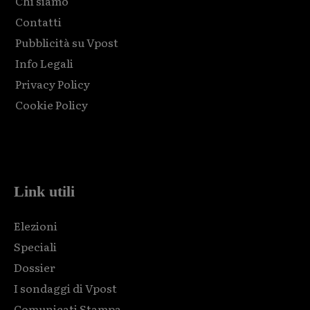
Chi siamo
Contatti
Pubblicità su Vpost
Info Legali
Privacy Policy
Cookie Policy
Html code here! Replace this with any non empty raw html
code and that's it.
Link utili
Elezioni
Speciali
Dossier
I sondaggi di Vpost
Comunicati Stampa