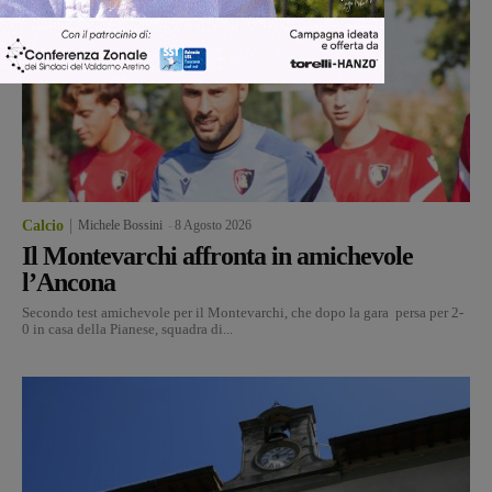
Calcio
Michele Bossini
-
8 Agosto 2026
Il Montevarchi affronta in amichevole
l’Ancona
Secondo test amichevole per il Montevarchi, che dopo la gara persa per 2-
0 in casa della Pianese, squadra di...