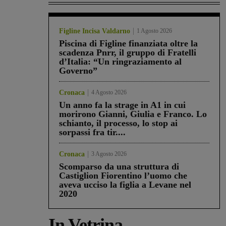
Figline Incisa Valdarno
1 Agosto 2026
Piscina di Figline finanziata oltre la
scadenza Pnrr, il gruppo di Fratelli
d’Italia: “Un ringraziamento al
Governo”
Cronaca
4 Agosto 2026
Un anno fa la strage in A1 in cui
morirono Gianni, Giulia e Franco. Lo
schianto, il processo, lo stop ai
sorpassi fra tir....
Cronaca
3 Agosto 2026
Scomparso da una struttura di
Castiglion Fiorentino l’uomo che
aveva ucciso la figlia a Levane nel
2020
In Vetrina