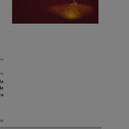
vo
la
de
va