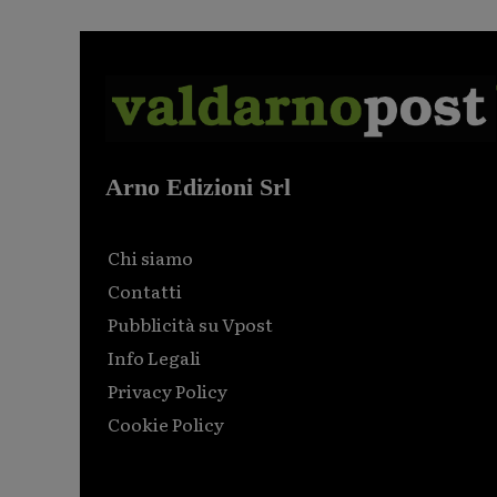
Arno Edizioni Srl
Chi siamo
Contatti
Pubblicità su Vpost
Info Legali
Privacy Policy
Cookie Policy
Html code here! Replace this with any non empty raw
html code and that's it.