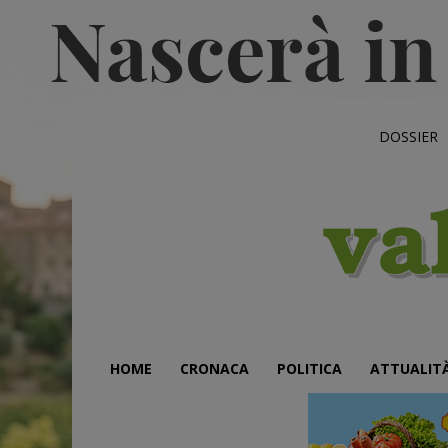
DOSSIER
HOME
CRONACA
POLITICA
ATTUALIT