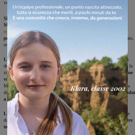
velocisti
Si rinnova l'appuntamento con la "Coppa sportivi del
Montanino",
che in occasione di questa sua
cinquantaseiesima
edizione
si correrà di domenica e non di martedi e propone
un
percorso allungato di quindici chilometri
e totalmente ridisegnato,
restando però congeniale ai velocisti.
La partenza alle 14 dal Montanino
, quindi rotta per Incisa, Pian
dell'Isola, Rignano, San Clemente e Leccio per poi dirigersi verso la
zona dei Ciliegi, Figline e Incisa
quindi il circuito, da ripetere due
volte,
che prevede la salita della Castellina, Reggello, Vaggio,
Matassino quindi di nuovo Reggello dopo avere affrontato la salita
della Costa, per poi planare verso Cancelli e Leccio,
prima di anda
a tagliare il traguardo
dopo centocinquantanove chilometri.
La gara
, riservata alle categorie elite e under 23 , vede iscritti oltre
duecentotrenta concorrenti,
in rappresentanza di tutte le squadre
toscane,
oltre ai principali sodalizi di altre regioni italiane.