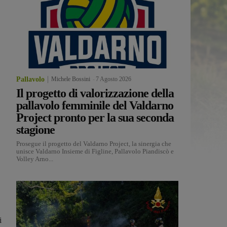
Pallavolo
Michele Bossini
-
7 Agosto 2026
Il progetto di valorizzazione della
pallavolo femminile del Valdarno
Project pronto per la sua seconda
stagione
Prosegue il progetto del Valdarno Project, la sinergia che
unisce Valdarno Insieme di Figline, Pallavolo Piandiscò e
Volley Arno...
i