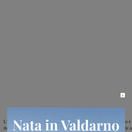
×
L’edizione 2017 della competizione propone un percorso allungato e
ridisegnato, specie nella sua parte iniziale, restando però congeniale a