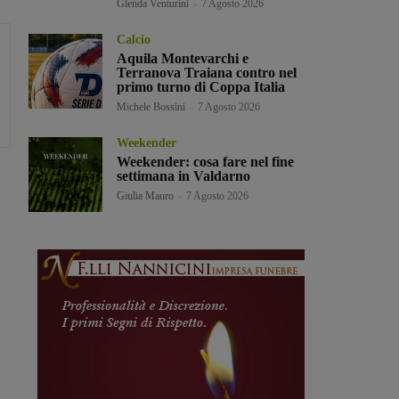
Glenda Venturini
-
7 Agosto 2026
Calcio
Aquila Montevarchi e
Terranova Traiana contro nel
primo turno di Coppa Italia
Michele Bossini
-
7 Agosto 2026
Weekender
Weekender: cosa fare nel fine
settimana in Valdarno
Giulia Mauro
-
7 Agosto 2026