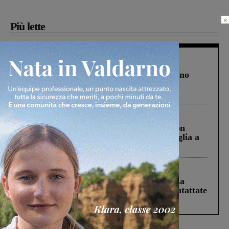
×
Più lette
Cronaca
4 Agosto 2026
Un anno fa la strage in A1 in cui morirono
Gianni, Giulia e Franco. Lo schianto, il
processo, lo stop ai sorpassi fra tir....
Cronaca
3 Agosto 2026
Scomparso da una struttura di Castiglion
Fiorentino l’uomo che aveva ucciso la figlia a
Levane nel 2020
Cronaca
5 Agosto 2026
Continuano le ricerche di Miah Billal. La
Prefettura: “In caso di avvistamento contattate
il 112”