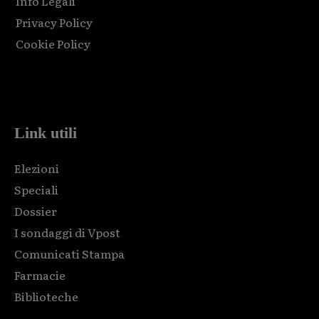
Info Legali
Privacy Policy
Cookie Policy
Html code here! Replace this with any non empty raw html
code and that's it.
Link utili
Elezioni
Speciali
Dossier
I sondaggi di Vpost
Comunicati Stampa
Farmacie
Biblioteche