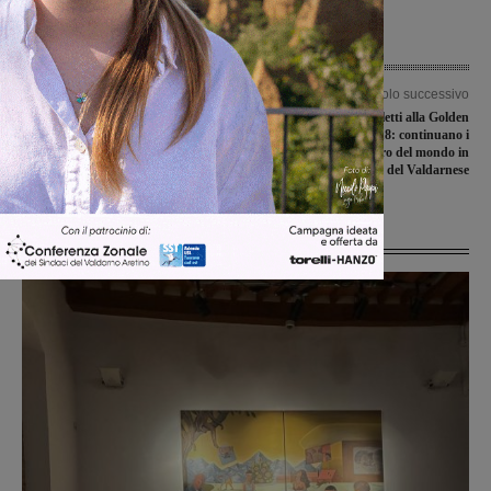
Articolo precedente
Articolo successivo
Lara Mori e Stefania Bucci: storia di
Francesco Cappelletti alla Golden
un successo sudato e meritato
Globe Race 2018: continuano i
preparativi per il giro del mondo in
solitaria del Valdarnese
Ultime Notizie