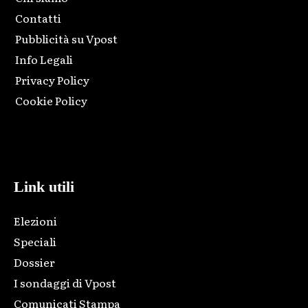
Contatti
Pubblicità su Vpost
Info Legali
Privacy Policy
Cookie Policy
Html code here! Replace this with any non empty raw html
code and that's it.
Link utili
Elezioni
Speciali
Dossier
I sondaggi di Vpost
Comunicati Stampa