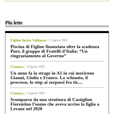
Più lette
Figline Incisa Valdarno
1 Agosto 2026
Piscina di Figline finanziata oltre la scadenza
Pnrr, il gruppo di Fratelli d’Italia: “Un
ringraziamento al Governo”
Cronaca
4 Agosto 2026
Un anno fa la strage in A1 in cui morirono
Gianni, Giulia e Franco. Lo schianto, il
processo, lo stop ai sorpassi fra tir....
Cronaca
3 Agosto 2026
Scomparso da una struttura di Castiglion
Fiorentino l’uomo che aveva ucciso la figlia a
Levane nel 2020