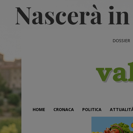
DOSSIER
HOME
CRONACA
POLITICA
ATTUALIT