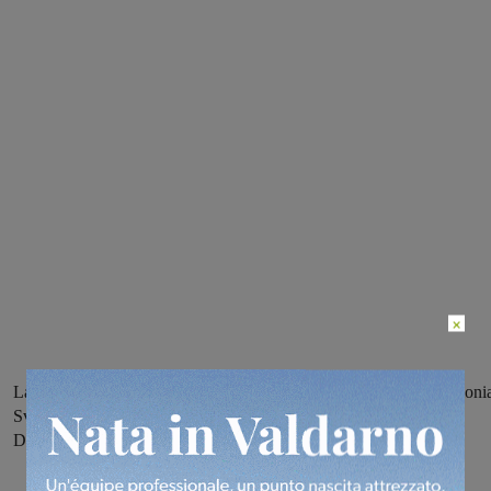
×
La rappresentativa regionale sfida rappresentative in arrivo da Poloni
Svizzera e Moldavia per qualificarsi alla fase finale di giugno.
Domenica prossima fermi i campionati regionali