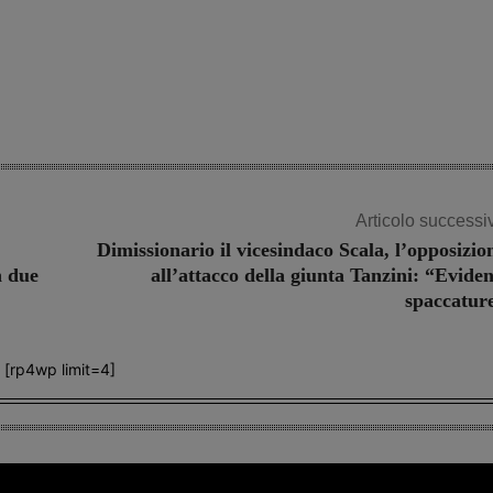
Articolo successi
Dimissionario il vicesindaco Scala, l’opposizio
n due
all’attacco della giunta Tanzini: “Eviden
spaccatur
[rp4wp limit=4]