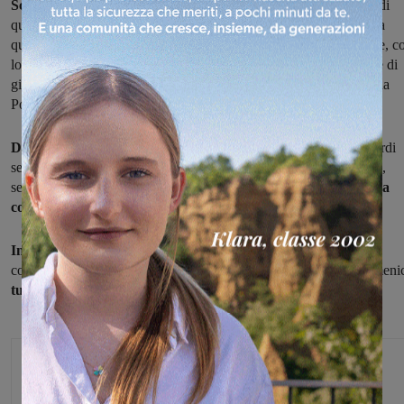
Scatta domani
(martedì), per terminare lunedì 15 ottobre la fase di
qualificazione della
Uefa Regions Cup,
ospitata in Toscana e alla
quale prenderà parte a nome dell'Italia la rappresentativa regionale, c
lo scopo di vincere il concentramento e qualificarsi alla fase finale di
giugno.
Avversarie dell'Italia
saranno rappresentative in arrivo da
Polonia, Svizzera e Moldavia.
Domani alle 15 a Montecatini il debutto
con la Moldavia, venerdi
sempre alle 15 ad Agliana match con la Svizzera, infine lunedì 15,
sempre allo stesso orario, sul campo di San Giuliano Teme
la sfida
conclusiva
con la Polonia.
In concomitanza con la competizione,
per la quale non è stato
convocato nessun giocatore tesserato per squadre valdarnesi, domeni
tutti i campionati regionali saranno fermi.
Michele Bossini