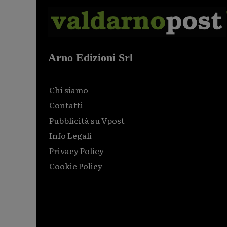
Arno Edizioni Srl
Chi siamo
Contatti
Pubblicità su Vpost
Info Legali
Privacy Policy
Cookie Policy
Html code here! Replace this with any non empty raw
html code and that's it.