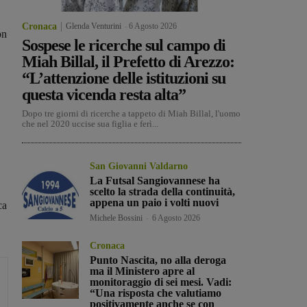
Cronaca
Glenda Venturini
-
6 Agosto 2026
on
Sospese le ricerche sul campo di
Miah Billal, il Prefetto di Arezzo:
“L’attenzione delle istituzioni su
questa vicenda resta alta”
Dopo tre giorni di ricerche a tappeto di Miah Billal, l'uomo
che nel 2020 uccise sua figlia e ferì...
San Giovanni Valdarno
La Futsal Sangiovannese ha
scelto la strada della continuità,
appena un paio i volti nuovi
ca
Michele Bossini
-
6 Agosto 2026
Cronaca
Punto Nascita, no alla deroga
ma il Ministero apre al
monitoraggio di sei mesi. Vadi:
“Una risposta che valutiamo
positivamente anche se con