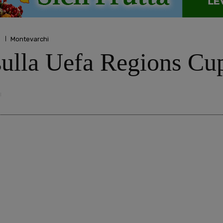
o
Montevarchi
o sulla Uefa Regions Cu