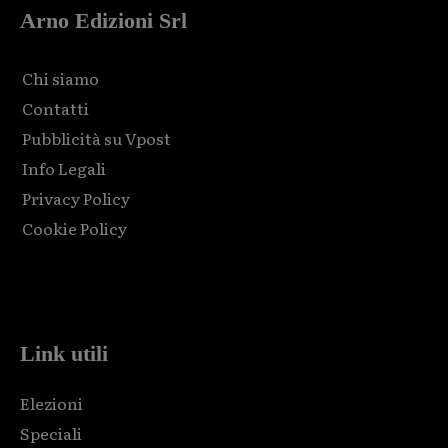
Arno Edizioni Srl
Chi siamo
Contatti
Pubblicità su Vpost
Info Legali
Privacy Policy
Cookie Policy
Html code here! Replace this with any non empty raw html
code and that's it.
Link utili
Elezioni
Speciali