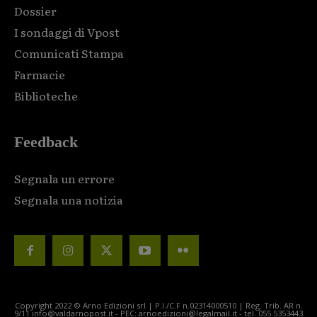
Dossier
I sondaggi di Vpost
Comunicati Stampa
Farmacie
Biblioteche
Feedback
Segnala un errore
Segnala una notizia
Copyright 2022 © Arno Edizioni srl | P.I./C.F n.02314000510 | Reg. Trib. AR n.
9/11 info@valdarnopost.it - PEC: arnoedizioni@legalmail.it - tel. 055.5353443