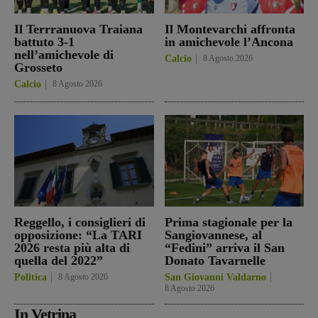
Il Terrranuova Traiana
Il Montevarchi affronta
battuto 3-1
in amichevole l’Ancona
nell’amichevole di
Calcio
8 Agosto 2026
Grosseto
Calcio
8 Agosto 2026
Reggello, i consiglieri di
Prima stagionale per la
opposizione: “La TARI
Sangiovannese, al
2026 resta più alta di
“Fedini” arriva il San
quella del 2022”
Donato Tavarnelle
Politica
8 Agosto 2026
San Giovanni Valdarno
8 Agosto 2026
In Vetrina