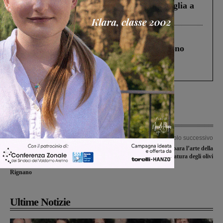
Fiorentino l’uomo che aveva ucciso la figlia a
Levane nel 2020
Cronaca
4 Agosto 2026
Un anno fa la strage in A1 in cui morirono
Gianni, Giulia e Franco. Lo schianto, il
processo, lo stop ai sorpassi fra tir....
Articolo precedente
Articolo successivo
Indagine Consip, Tiziano Renzi
A Gaville si impara l’arte della
respinge le accuse. Ma l’inchiesta
potatura degli olivi
adesso ha ripercussioni anche a
Rignano
Ultime Notizie