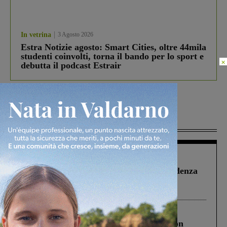
In vetrina
3 Agosto 2026
Estra Notizie agosto: Smart Cities, oltre 44mila
studenti coinvolti, torna il bando per lo sport e
×
debutta il podcast Estrair
Più lette
Figline Incisa Valdarno
1 Agosto 2026
Piscina di Figline finanziata oltre la scadenza
Pnrr, il gruppo di Fratelli d’Italia: “Un
ringraziamento al Governo”
Cronaca
3 Agosto 2026
Scomparso da una struttura di Castiglion