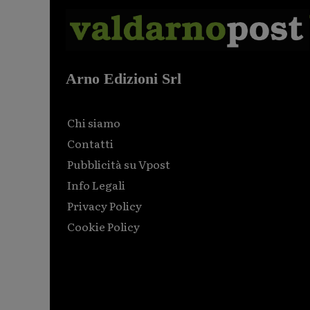
Arno Edizioni Srl
Chi siamo
Contatti
Pubblicità su Vpost
Info Legali
Privacy Policy
Cookie Policy
Html code here! Replace this with any non empty raw
html code and that's it.