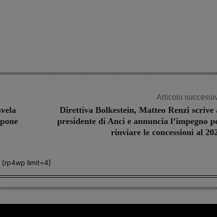
Articolo successi
svela
Direttiva Bolkestein, Matteo Renzi scrive 
sapone
presidente di Anci e annuncia l’impegno p
rinviare le concessioni al 20
[rp4wp limit=4]