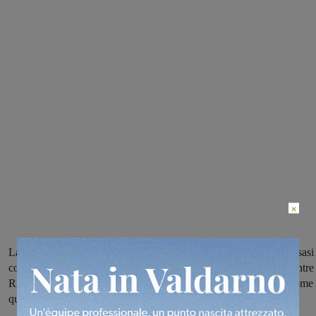
×
La Sangiovannese, archiviata una settimana non facile ma conclusasi
con l’uscita di scena di Perpignano, sarà di scena a Correggio mentre 
Rignanese cercherà di riprendere il passo su un campo difficile come
quello di Piancastagnaio