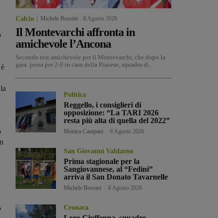
Calcio
Michele Bossini
-
8 Agosto 2026
Il Montevarchi affronta in
o
amichevole l’Ancona
Secondo test amichevole per il Montevarchi, che dopo la
gara persa per 2-0 in casa della Pianese, squadra di...
 è
la
Politica
Reggello, i consiglieri di
opposizione: “La TARI 2026
resta più alta di quella del 2022”
o
Monica Campani
-
8 Agosto 2026
on
San Giovanni Valdarno
Prima stagionale per la
Sangiovannese, al “Fedini”
arriva il San Donato Tavarnelle
Michele Bossini
-
8 Agosto 2026
o
Cronaca
Loro Ciuffenna, squadre