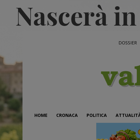
DOSSIER
HOME
CRONACA
POLITICA
ATTUALIT