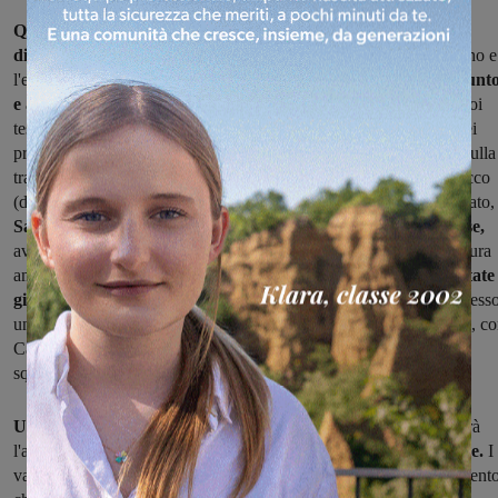
Quella alle spalle per la Sangiovannese è stata una settimana
difficile
sul fronte societario
,
ma con l'uscita di scena di Perpignano e
l'entrata nella compagine societaria di gente del posto
si è fatto punt
e a capo
, anche se la nuova dirigenza dovrà trovare un accordo coi
tesserati sia circa i rimborsi arretrati da riscuotere che per quelli dei
prossimi mesi. Alcuni colloqui ci sono già stati ma sul loro esito nulla
trapelato, tranne il fatto che Pezzati ha deciso di lasciare il Marzocco
(destinazione Sammaurese). Per quello che riguarda il calcio giocato, 
Sangiovannese è attesa dalla trasferta in casa della Correggese,
avversario che occupa la
seconda posizione
e mai battuta fra le mura
amiche. In casa azzurra mister Ginestra, le cui
dimissioni presentate
giovedì mattina
sono state congelate, pare volere puntare sullo stess
undici visto in campo sette giorni fa contro la Virtus Castelfranco, c
Caldore e Mugelli al rientro dopo avere scontato un turno di
squalifica.
Una squadra anch'essa imbattuta in casa come la Pianese
sarà
l'avversaria contro la quale sarà chiamata a misurarsi
la Rignanese.
I
valdarnesi scenderanno in campo per riprendere il passo dal moment