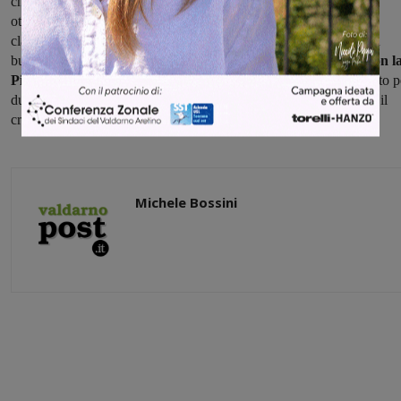
che, reduci da due sconfitte di fila e con l'ultima vittoria datata 23
ottobre, hanno iniziato a sentire scricchiolare la loro posizione in
classifica. Tornare da Piancastagnaio con un punto sarebbe già un
buon risultato, anche se non cambierebbe molto.
Per il match con l
Pianese,
mister Guarducci dovrà fare a meno di Baccini (appiedato p
due giornate dal giudice sportivo) ed è ballottaggio fra Luparini e il
croato Budan per una maglia da titolare.
Michele Bossini
Share