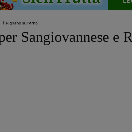
o
Rignano sull'Arno
a per Sangiovannese e 