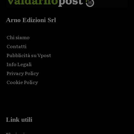
Arno Edizioni Srl
Chi siamo
Contatti
Pubblicità su Vpost
Info Legali
Privacy Policy
Cookie Policy
Html code here! Replace this with any non empty raw html
code and that's it.
Link utili