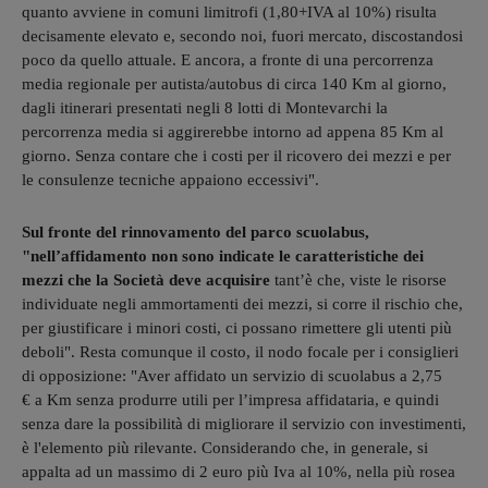
quanto avviene in comuni limitrofi (1,80+IVA al 10%) risulta
decisamente elevato e, secondo noi, fuori mercato, discostandosi
poco da quello attuale. E ancora, a fronte di una percorrenza
media regionale per autista/autobus di circa 140 Km al giorno,
dagli itinerari presentati negli 8 lotti di Montevarchi la
percorrenza media si aggirerebbe intorno ad appena 85 Km al
giorno. Senza contare che i costi per il ricovero dei mezzi e per
le consulenze tecniche appaiono eccessivi".
Sul fronte del rinnovamento del parco scuolabus,
"nell’affidamento non sono indicate le caratteristiche dei
mezzi che la Società deve acquisire
tant’è che, viste le risorse
individuate negli ammortamenti dei mezzi, si corre il rischio che,
per giustificare i minori costi, ci possano rimettere gli utenti più
deboli". Resta comunque il costo, il nodo focale per i consiglieri
di opposizione: "Aver affidato un servizio di scuolabus a 2,75
€ a Km senza produrre utili per l’impresa affidataria, e quindi
senza dare la possibilità di migliorare il servizio con investimenti,
è l'elemento più rilevante. Considerando che, in generale, si
appalta ad un massimo di 2 euro più Iva al 10%, nella più rosea