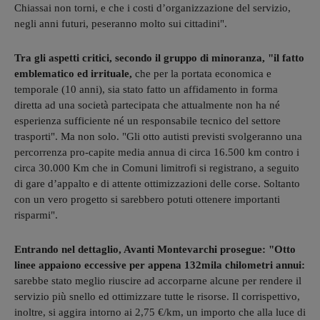
Chiassai non torni, e che i costi d’organizzazione del servizio,
negli anni futuri, peseranno molto sui cittadini".
Tra gli aspetti critici, secondo il gruppo di minoranza, "il fatto
emblematico ed irrituale,
che per la portata economica e
temporale (10 anni), sia stato fatto un affidamento in forma
diretta ad una società partecipata che attualmente non ha né
esperienza sufficiente né un responsabile tecnico del settore
trasporti". Ma non solo. "Gli otto autisti previsti svolgeranno una
percorrenza pro-capite media annua di circa 16.500 km contro i
circa 30.000 Km che in Comuni limitrofi si registrano, a seguito
di gare d’appalto e di attente ottimizzazioni delle corse. Soltanto
con un vero progetto si sarebbero potuti ottenere importanti
risparmi".
Entrando nel dettaglio, Avanti Montevarchi prosegue: "Otto
linee appaiono eccessive per appena 132mila chilometri annui:
sarebbe stato meglio riuscire ad accorparne alcune per rendere il
servizio più snello ed ottimizzare tutte le risorse. Il corrispettivo,
inoltre, si aggira intorno ai 2,75 €/km, un importo che alla luce di