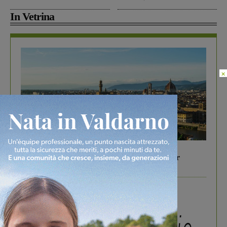
In Vetrina
×
In vetrina
6 Agosto 2026
Gita di famiglia a Firenze: 5 idee per far
divertire i tuoi figli