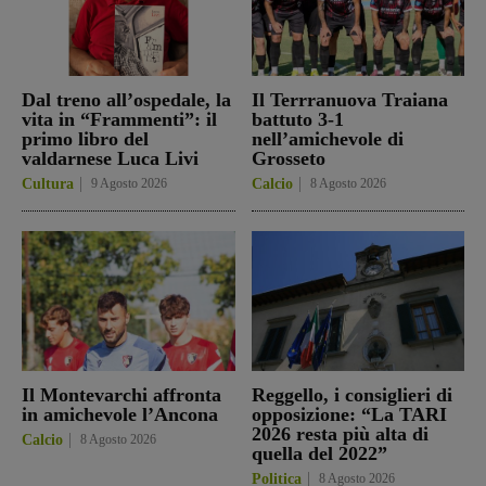
Dal treno all’ospedale, la
Il Terrranuova Traiana
vita in “Frammenti”: il
battuto 3-1
primo libro del
nell’amichevole di
valdarnese Luca Livi
Grosseto
Cultura
9 Agosto 2026
Calcio
8 Agosto 2026
Il Montevarchi affronta
Reggello, i consiglieri di
in amichevole l’Ancona
opposizione: “La TARI
2026 resta più alta di
Calcio
8 Agosto 2026
quella del 2022”
Politica
8 Agosto 2026