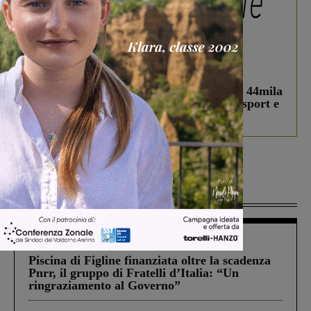
In vetrina
3 Agosto 2026
Estra Notizie agosto: Smart Cities, oltre 44mila
studenti coinvolti, torna il bando per lo sport e
debutta il podcast Estrair
Più lette
Figline Incisa Valdarno
1 Agosto 2026
Piscina di Figline finanziata oltre la scadenza
Pnrr, il gruppo di Fratelli d’Italia: “Un
ringraziamento al Governo”