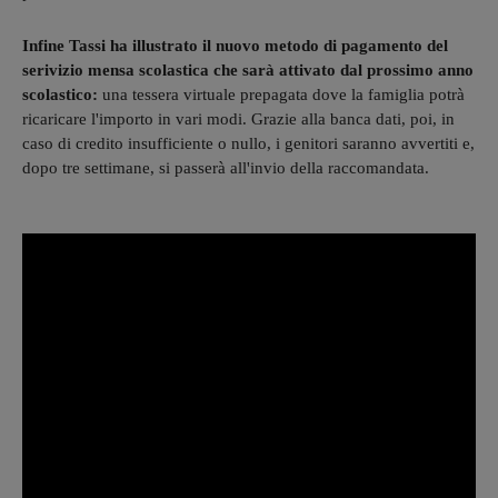
Infine Tassi ha illustrato il nuovo metodo di pagamento del
serivizio mensa scolastica che sarà attivato dal prossimo anno
scolastico:
una tessera virtuale prepagata dove la famiglia potrà
ricaricare l'importo in vari modi. Grazie alla banca dati, poi, in
caso di credito insufficiente o nullo, i genitori saranno avvertiti e,
dopo tre settimane, si passerà all'invio della raccomandata.