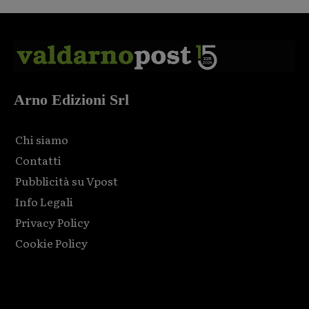
Arno Edizioni Srl
Chi siamo
Contatti
Pubblicità su Vpost
Info Legali
Privacy Policy
Cookie Policy
Html code here! Replace this with any non empty raw html
code and that's it.