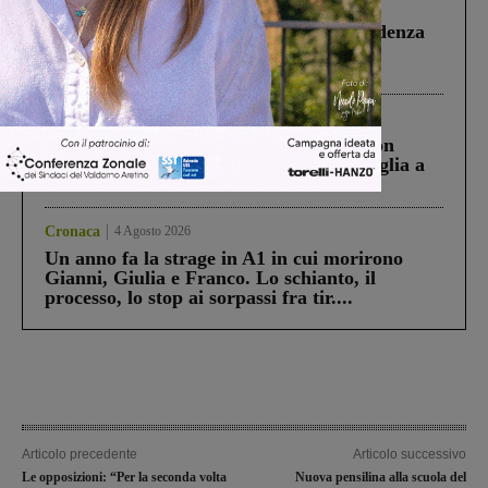
Figline Incisa Valdarno
1 Agosto 2026
Piscina di Figline finanziata oltre la scadenza
Pnrr, il gruppo di Fratelli d’Italia: “Un
ringraziamento al Governo”
Cronaca
3 Agosto 2026
Scomparso da una struttura di Castiglion
Fiorentino l’uomo che aveva ucciso la figlia a
Levane nel 2020
Cronaca
4 Agosto 2026
Un anno fa la strage in A1 in cui morirono
Gianni, Giulia e Franco. Lo schianto, il
processo, lo stop ai sorpassi fra tir....
Articolo precedente
Articolo successivo
Le opposizioni: “Per la seconda volta
Nuova pensilina alla scuola del