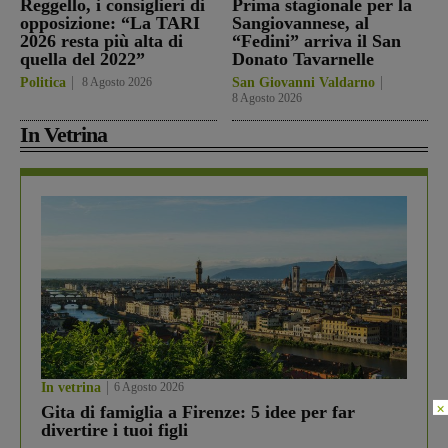
Reggello, i consiglieri di
Prima stagionale per la
opposizione: “La TARI
Sangiovannese, al
2026 resta più alta di
“Fedini” arriva il San
quella del 2022”
Donato Tavarnelle
Politica
8 Agosto 2026
San Giovanni Valdarno
8 Agosto 2026
In Vetrina
In vetrina
6 Agosto 2026
×
Gita di famiglia a Firenze: 5 idee per far
divertire i tuoi figli