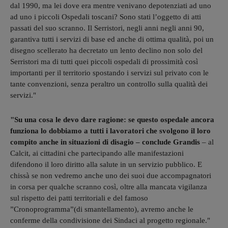
dal 1990, ma lei dove era mentre venivano depotenziati ad uno
ad uno i piccoli Ospedali toscani? Sono stati l’oggetto di atti
passati del suo scranno. Il Serristori, negli anni negli anni 90,
garantiva tutti i servizi di base ed anche di ottima qualità, poi un
disegno scellerato ha decretato un lento declino non solo del
Serristori ma di tutti quei piccoli ospedali di prossimità così
importanti per il territorio spostando i servizi sul privato con le
tante convenzioni, senza peraltro un controllo sulla qualità dei
servizi."
"Su una cosa le devo dare ragione: se questo ospedale ancora
funziona lo dobbiamo a tutti i lavoratori che svolgono il loro
compito anche in situazioni di disagio – conclude Grandis
– al
Calcit, ai cittadini che partecipando alle manifestazioni
difendono il loro diritto alla salute in un servizio pubblico. E
chissà se non vedremo anche uno dei suoi due accompagnatori
in corsa per qualche scranno così, oltre alla mancata vigilanza
sul rispetto dei patti territoriali e del famoso
”Cronoprogramma”(di smantellamento), avremo anche le
conferme della condivisione dei Sindaci al progetto regionale."