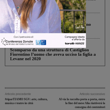
Pnrr, il gruppo di Fratelli d’Italia: “Un
ringraziamento al Governo”
Cronaca
4 Agosto 2026
Un anno fa la strage in A1 in cui morirono
Gianni, Giulia e Franco. Lo schianto, il
processo, lo stop ai sorpassi fra tir....
Cronaca
3 Agosto 2026
Scomparso da una struttura di Castiglion
Fiorentino l’uomo che aveva ucciso la figlia a
Levane nel 2020
Articolo precedente
Articolo successivo
#riparTIAMO SGV: arte, cultura,
Al via la raccolta porta a porta, entro
musica e teatro in città
la fine del mese Alia riattiverà la
consegna dei contenitori