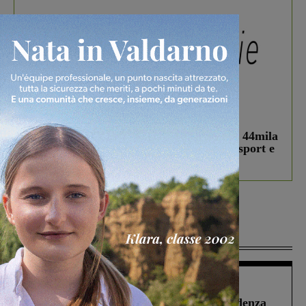
In vetrina
3 Agosto 2026
Estra Notizie agosto: Smart Cities, oltre 44mila
studenti coinvolti, torna il bando per lo sport e
debutta il podcast Estrair
Più lette
Figline Incisa Valdarno
1 Agosto 2026
Piscina di Figline finanziata oltre la scadenza