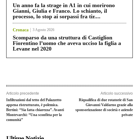
Un anno fa la strage in A1 in cui morirono
Gianni, Giulia e Franco. Lo schianto, il
processo, lo stop ai sorpassi fra tir....
Cronaca
3 Agosto 2026
Scomparso da una struttura di Castiglion
Fiorentino l’uomo che aveva ucciso la figlia a
Levane nel 2020
Articolo precedente
Articolo successivo
Infiltrazioni dal tetto del Palazzetto
Riqualifica di due rotatorie di San
appena ristrutturato, è polemica.
Giovanni Valdarno grazie alla
Bertini: “Sia fatta chiarezza”. Avanti
sponsorizzazione di società e aziende
Montevarchi: “Una sconfitta per la
private
comunità”
Ultime Notizie