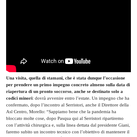
Una visita, quella di stamani, che è stata dunque l’occasione
per prendere un primo impegno concreto almeno sulla data di
riapertura di un pronto soccorso
,
anche se destinato solo a
codici minori
: dovrà avvenire entro l’estate. Un impegno che ha
confermato, dopo l’incontro al Serristori, anche il Direttore della
Asl Centro, Morello: “Sappiamo bene che la pandemia ha
bloccato molte cose, dopo Pasqua qui al Serristori ripartiremo
con l’attività chirurgica e, sulla linea dettata dal presidente Giani,
faremo subito un incontro tecnico con l’obiettivo di mantenere il