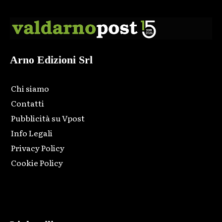
Arno Edizioni Srl
Chi siamo
Contatti
Pubblicità su Vpost
Info Legali
Privacy Policy
Cookie Policy
Html code here! Replace this with any non empty raw html
code and that's it.