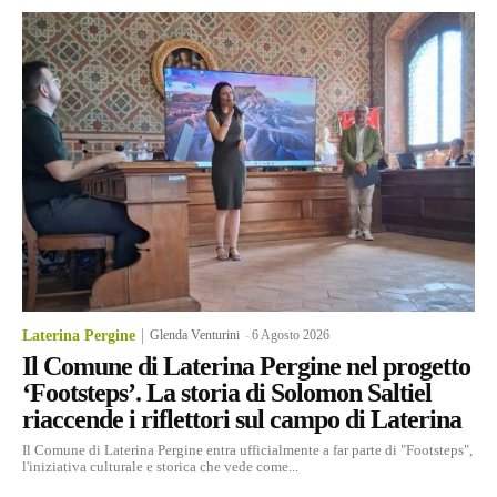
Laterina Pergine
Glenda Venturini
-
6 Agosto 2026
Il Comune di Laterina Pergine nel progetto
‘Footsteps’. La storia di Solomon Saltiel
riaccende i riflettori sul campo di Laterina
Il Comune di Laterina Pergine entra ufficialmente a far parte di "Footsteps",
l'iniziativa culturale e storica che vede come...