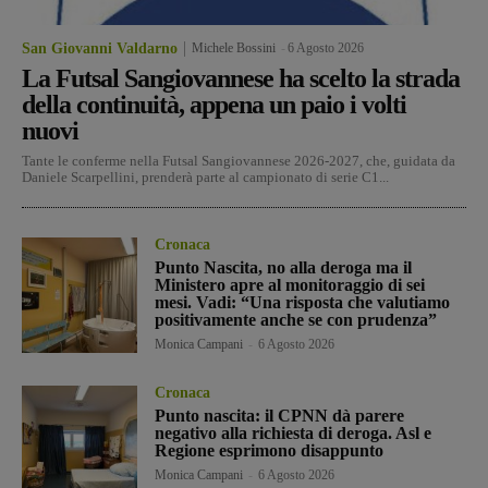
San Giovanni Valdarno
Michele Bossini
-
6 Agosto 2026
La Futsal Sangiovannese ha scelto la strada
della continuità, appena un paio i volti
nuovi
Tante le conferme nella Futsal Sangiovannese 2026-2027, che, guidata da
Daniele Scarpellini, prenderà parte al campionato di serie C1...
Cronaca
Punto Nascita, no alla deroga ma il
Ministero apre al monitoraggio di sei
mesi. Vadi: “Una risposta che valutiamo
positivamente anche se con prudenza”
Monica Campani
-
6 Agosto 2026
Cronaca
Punto nascita: il CPNN dà parere
negativo alla richiesta di deroga. Asl e
Regione esprimono disappunto
Monica Campani
-
6 Agosto 2026