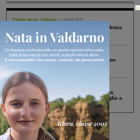
×
Figline Incisa Valdarno
1 Agosto 2026
Piscina di Figline finanziata oltre la scadenza
Pnrr, il gruppo di Fratelli d’Italia: “Un
ringraziamento al Governo”
Cronaca
4 Agosto 2026
Un anno fa la strage in A1 in cui morirono
Gianni, Giulia e Franco. Lo schianto, il
processo, lo stop ai sorpassi fra tir....
Cronaca
3 Agosto 2026
Scomparso da una struttura di Castiglion
Fiorentino l’uomo che aveva ucciso la figlia a
Levane nel 2020