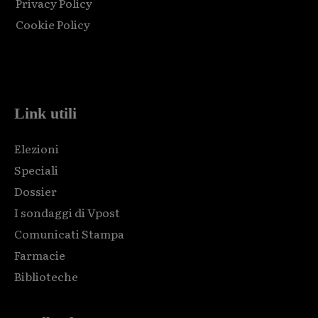
Privacy Policy
Cookie Policy
Html code here! Replace this with any non empty raw html
code and that's it.
Link utili
Elezioni
Speciali
Dossier
I sondaggi di Vpost
Comunicati Stampa
Farmacie
Biblioteche