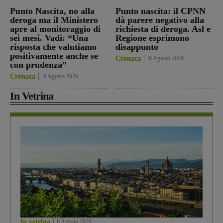
Punto Nascita, no alla
Punto nascita: il CPNN
deroga ma il Ministero
dà parere negativo alla
apre al monitoraggio di
richiesta di deroga. Asl e
sei mesi. Vadi: “Una
Regione esprimono
risposta che valutiamo
disappunto
positivamente anche se
Cronaca
6 Agosto 2026
con prudenza”
Cronaca
6 Agosto 2026
In Vetrina
In vetrina
6 Agosto 2026