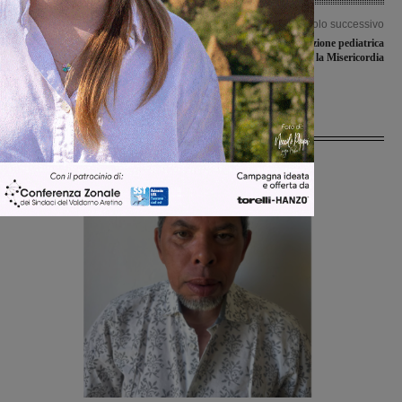
Articolo precedente
Articolo successivo
Serristori, Forza Italia: “Cittadinanza
Corso di disostruzione pediatrica
preoccupata, imbarazzante il silenzio
presso la Misericordia
della Regione”
Ultime Notizie