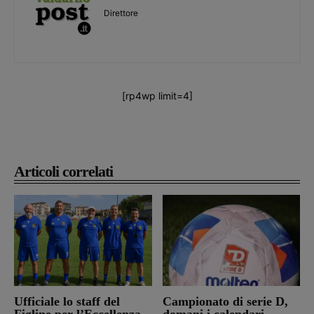
Direttore
[rp4wp limit=4]
Articoli correlati
Ufficiale lo staff del
Campionato di serie D,
Figline per l’Eccellenza
domani i calendari