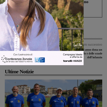
Un anno fa la strage in A1 in cui morirono
Gianni, Giulia e Franco. Lo schianto, il
processo, lo stop ai sorpassi fra tir....
Articolo precedente
Articolo successivo
Figline, la polizia municipale
Il Comune come ogni anno dona un
sgombera il cantiere di via Benelux.
libro ai bambini del nido e delle scuole
Quattro le persone denunciate
dell’infanzia
Ultime Notizie