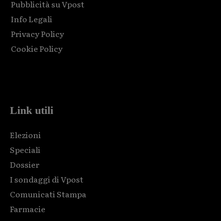
Pubblicità su Vpost
Info Legali
Privacy Policy
Cookie Policy
Html code here! Replace this with any non empty raw html
code and that's it.
Link utili
Elezioni
Speciali
Dossier
I sondaggi di Vpost
Comunicati Stampa
Farmacie