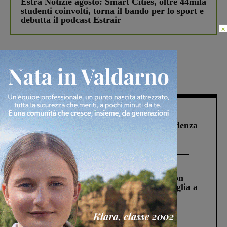
Estra Notizie agosto: Smart Cities, oltre 44mila
studenti coinvolti, torna il bando per lo sport e
debutta il podcast Estrair
×
Più lette
Figline Incisa Valdarno
1 Agosto 2026
Piscina di Figline finanziata oltre la scadenza
Pnrr, il gruppo di Fratelli d’Italia: “Un
ringraziamento al Governo”
Cronaca
3 Agosto 2026
Scomparso da una struttura di Castiglion
Fiorentino l’uomo che aveva ucciso la figlia a
Levane nel 2020
Cronaca
4 Agosto 2026