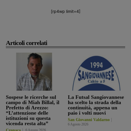
[rp4wp limit=4]
Articoli correlati
Sospese le ricerche sul
La Futsal Sangiovannese
campo di Miah Billal, il
ha scelto la strada della
Prefetto di Arezzo:
continuità, appena un
“L’attenzione delle
paio i volti nuovi
istituzioni su questa
San Giovanni Valdarno
vicenda resta alta”
6 Agosto 2026
Cronaca
6 Agosto 2026