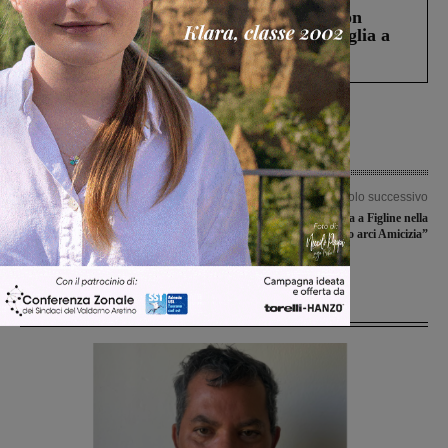
Scomparso da una struttura di Castiglion
Fiorentino l’uomo che aveva ucciso la figlia a
Levane nel 2020
Articolo precedente
Articolo successivo
Festa della Repubblica: musica e
Esordienti in gara a Figline nella
fuochi d’artificio in piazza Marsilio
“Coppa circolo arci Amicizia”
Ficino
Ultime Notizie