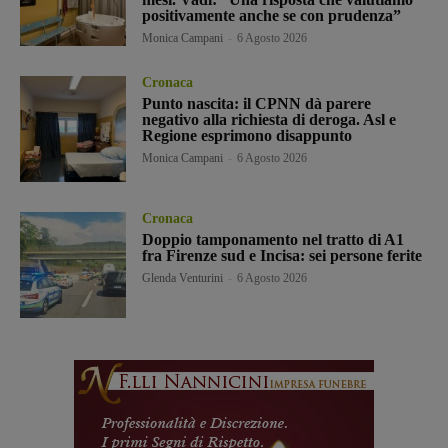
positivamente anche se con prudenza”
Monica Campani
-
6 Agosto 2026
Cronaca
Punto nascita: il CPNN dà parere
negativo alla richiesta di deroga. Asl e
Regione esprimono disappunto
Monica Campani
-
6 Agosto 2026
Cronaca
Doppio tamponamento nel tratto di A1
fra Firenze sud e Incisa: sei persone ferite
Glenda Venturini
-
6 Agosto 2026