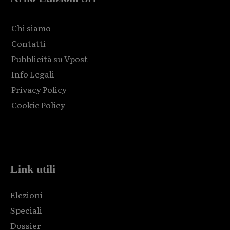
Chi siamo
Contatti
Pubblicità su Vpost
Info Legali
Privacy Policy
Cookie Policy
Html code here! Replace this with any non empty raw html
code and that's it.
Link utili
Elezioni
Speciali
Dossier