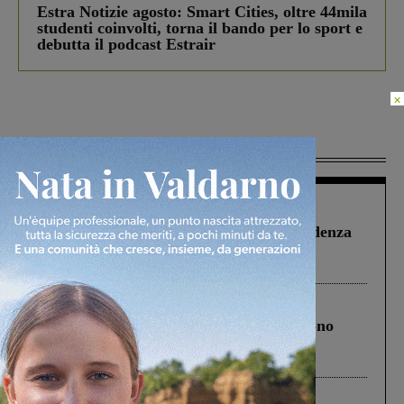
Estra Notizie agosto: Smart Cities, oltre 44mila
studenti coinvolti, torna il bando per lo sport e
debutta il podcast Estrair
×
Più lette
Figline Incisa Valdarno
1 Agosto 2026
Piscina di Figline finanziata oltre la scadenza
Pnrr, il gruppo di Fratelli d’Italia: “Un
ringraziamento al Governo”
Cronaca
4 Agosto 2026
Un anno fa la strage in A1 in cui morirono
Gianni, Giulia e Franco. Lo schianto, il
processo, lo stop ai sorpassi fra tir....
Cronaca
3 Agosto 2026