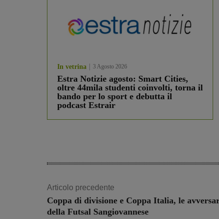
In vetrina
3 Agosto 2026
Estra Notizie agosto: Smart Cities,
oltre 44mila studenti coinvolti, torna il
bando per lo sport e debutta il
podcast Estrair
Articolo precedente
Coppa di divisione e Coppa Italia, le avversar
della Futsal Sangiovannese