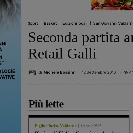
Sport
Basket
Edizioni locali
San Giovanni Valdarn
Seconda partita a
Retail Galli
di
Michele Bossini
4
12 Settembre 2018
Più lette
Figline Incisa Valdarno
1 Agosto 2026