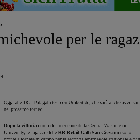
o
michevole per le raga
44
Oggi alle 18 al Palagalli test con Umbertide, che sarà anche avversar
nel prossimo torneo
Dopo la vittoria
contro le americane della Central Washington
University, le ragazze delle
RR Retail Galli San Giovanni
sono
pronte a tornare in campo per la seconda amichevole stagionale e ogg