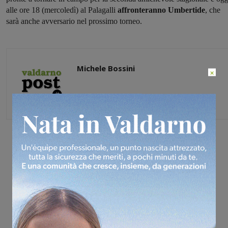
alle ore 18 (mercoledì) al Palagalli
affronteranno Umbertide
, che
sarà anche avversario nel prossimo torneo.
Michele Bossini
×
Share