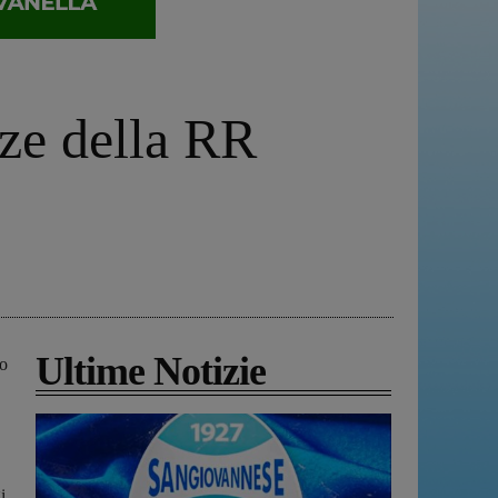
zze della RR
Ultime Notizie
io
i