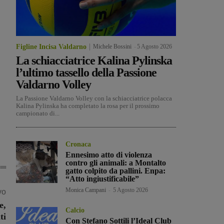
Figline Incisa Valdarno
Michele Bossini
-
5 Agosto 2026
La schiacciatrice Kalina Pylinska
l’ultimo tassello della Passione
Valdarno Volley
La Passione Valdarno Volley con la schiacciatrice polacca
Kalina Pylinska ha completato la rosa per il prossimo
campionato di...
Cronaca
Ennesimo atto di violenza
contro gli animali: a Montalto
gatto colpito da pallini. Enpa:
“Atto ingiustificabile”
Monica Campani
-
5 Agosto 2026
vo
e,
Calcio
ti
Con Stefano Sottili l’Ideal Club