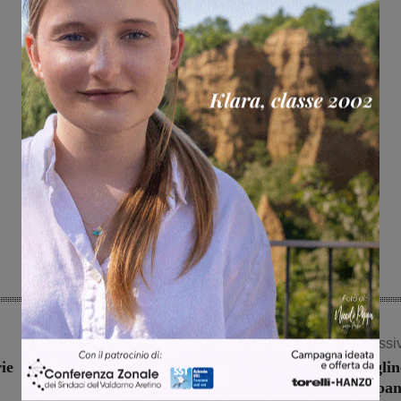
Articolo successi
ie
Giovanissimi in gara nel centro storico di Figlin
più di cento i partecipan