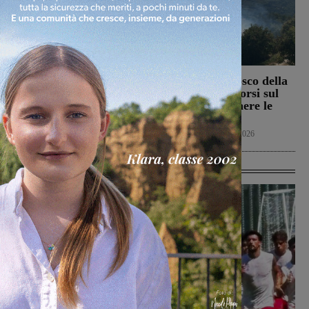
Il Terranuova Traiana
Incendio nel bosco della
allo “Zecchini” di
Trappola. Soccorsi sul
Grosseto per una gara
posto per spegnere le
amichevole
fiamme
Calcio
7 Agosto 2026
Cronaca
7 Agosto 2026
Ultime Calcio