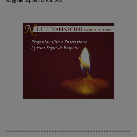
Reggello
ospiterà la Rontese.