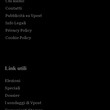
Chi siamo
Contatti
Pubblicità su Vpost
Info Legali
Privacy Policy
Cookie Policy
Html code here! Replace this with any non empty raw html
code and that's it.
Link utili
Elezioni
Speciali
Dossier
I sondaggi di Vpost
Comunicati Stampa