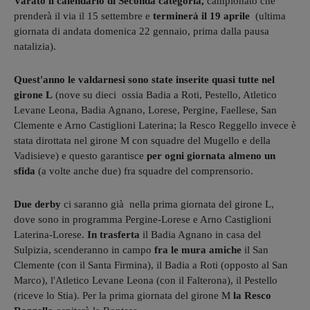
Varato il calendario di Seconda categoria,
campionato che
prenderà il via il 15 settembre e
terminerà il 19 aprile
(ultima
giornata di andata domenica 22 gennaio, prima dalla pausa
natalizia).
Quest'anno le valdarnesi sono state inserite quasi tutte nel
girone L
(nove su dieci ossia Badia a Roti, Pestello, Atletico
Levane Leona, Badia Agnano, Lorese, Pergine, Faellese, San
Clemente e Arno Castiglioni Laterina; la Resco Reggello invece è
stata dirottata nel girone M con squadre del Mugello e della
Vadisieve) e questo garantisce
per ogni giornata almeno un
sfida
(a volte anche due) fra squadre del comprensorio.
Due derby
ci saranno già nella prima giornata del girone L,
dove sono in programma Pergine-Lorese e Arno Castiglioni
Laterina-Lorese.
In trasferta
il Badia Agnano in casa del
Sulpizia, scenderanno in campo
fra le mura amiche
il San
Clemente (con il Santa Firmina), il Badia a Roti (opposto al San
Marco), l'Atletico Levane Leona (con il Falterona), il Pestello
(riceve lo Stia). Per la prima giornata del girone M
la Resco