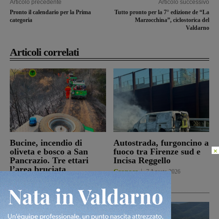
Articolo precedente
Articolo successivo
Pronto il calendario per la Prima
Tutto pronto per la 7° edizione de “La
categoria
Marzocchina”, ciclostorica del
Valdarno
Articoli correlati
Bucine, incendio di
Autostrada, furgoncino a
×
oliveta e bosco a San
fuoco tra Firenze sud e
Pancrazio. Tre ettari
Incisa Reggello
l’area bruciata
Cronaca
7 Agosto 2026
Cronaca
7 Agosto 2026