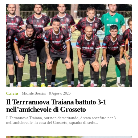
Calcio
Michele Bossini
-
8 Agosto 2026
Il Terrranuova Traiana battuto 3-1
nell’amichevole di Grosseto
Il Terranuova Traiana, pur non demeritando, è stata sconfitto per 3-1
nell'amichevole in casa del Grosseto, squadra di serie...