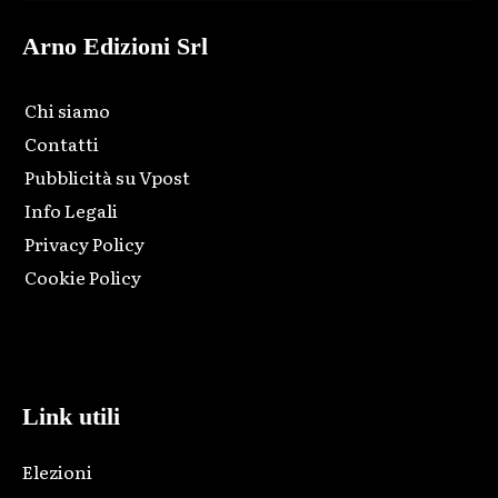
Arno Edizioni Srl
Chi siamo
Contatti
Pubblicità su Vpost
Info Legali
Privacy Policy
Cookie Policy
Html code here! Replace this with any non empty raw html
code and that's it.
Link utili
Elezioni