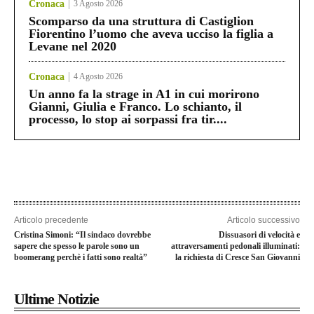
Cronaca
3 Agosto 2026
Scomparso da una struttura di Castiglion
Fiorentino l’uomo che aveva ucciso la figlia a
Levane nel 2020
Cronaca
4 Agosto 2026
Un anno fa la strage in A1 in cui morirono
Gianni, Giulia e Franco. Lo schianto, il
processo, lo stop ai sorpassi fra tir....
Articolo precedente
Articolo successivo
Cristina Simoni: “Il sindaco dovrebbe
Dissuasori di velocità e
sapere che spesso le parole sono un
attraversamenti pedonali illuminati:
boomerang perchè i fatti sono realtà”
la richiesta di Cresce San Giovanni
Ultime Notizie