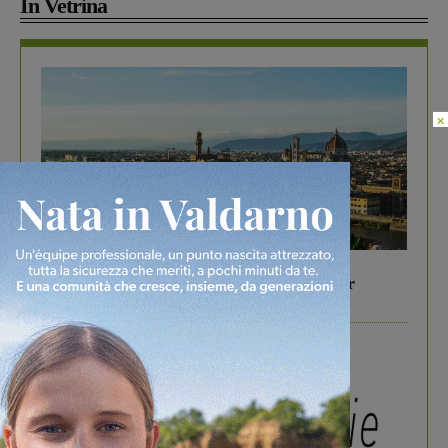
In Vetrina
×
In vetrina
6 Agosto 2026
Gita di famiglia a Firenze: 5 idee per far
divertire i tuoi figli