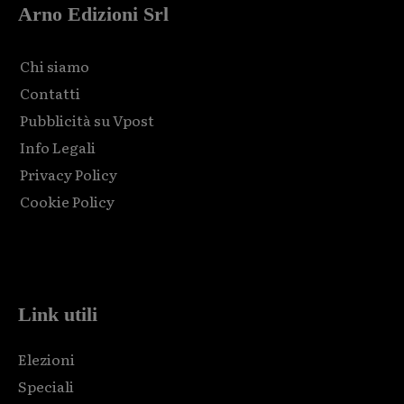
Arno Edizioni Srl
Chi siamo
Contatti
Pubblicità su Vpost
Info Legali
Privacy Policy
Cookie Policy
Html code here! Replace this with any non empty raw html
code and that's it.
Link utili
Elezioni
Speciali