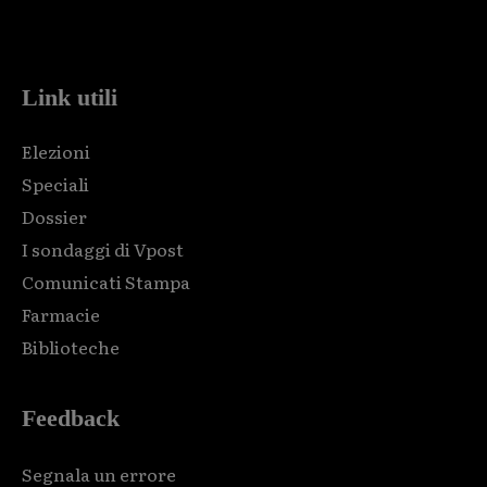
Html code here! Replace this with any non empty raw html
code and that's it.
Link utili
Elezioni
Speciali
Dossier
I sondaggi di Vpost
Comunicati Stampa
Farmacie
Biblioteche
Feedback
Segnala un errore