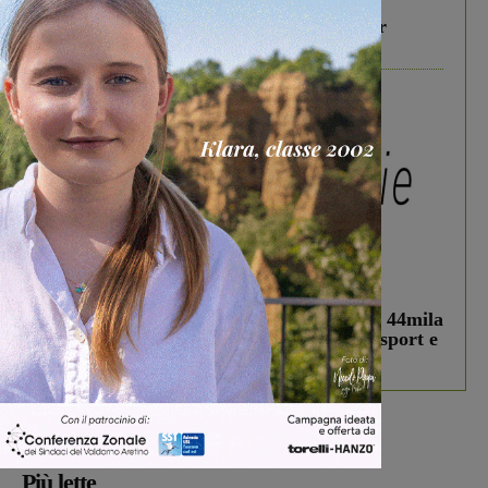
Gita di famiglia a Firenze: 5 idee per far
divertire i tuoi figli
In vetrina
3 Agosto 2026
Estra Notizie agosto: Smart Cities, oltre 44mila
studenti coinvolti, torna il bando per lo sport e
debutta il podcast Estrair
Più lette