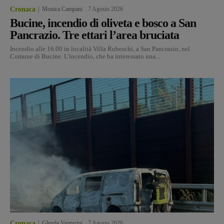
Cronaca
Monica Campani
-
7 Agosto 2026
Bucine, incendio di oliveta e bosco a San
Pancrazio. Tre ettari l’area bruciata
Incendio alle 16.00 in località Villa Rubeschi, a San Pancrazio, nel
Comune di Bucine. L'incendio, che ha interessato una...
Cronaca
Glenda Venturini
-
7 Agosto 2026