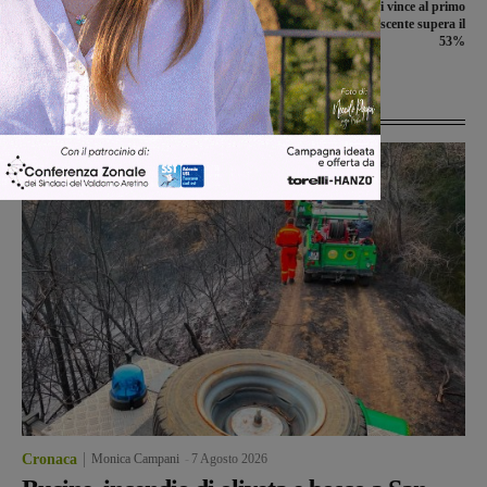
Lorenzini vince con il 48,96%, segue
Cristiano Benucci vince al primo
la candidata del Pd con il 29,6
turno, il sindaco uscente supera il
53%
Ultime Notizie
Cronaca
Monica Campani
-
7 Agosto 2026