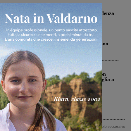
Figline Incisa Valdarno
1 Agosto 2026
Piscina di Figline finanziata oltre la scadenza
Pnrr, il gruppo di Fratelli d’Italia: “Un
ringraziamento al Governo”
Cronaca
4 Agosto 2026
Un anno fa la strage in A1 in cui morirono
Gianni, Giulia e Franco. Lo schianto, il
processo, lo stop ai sorpassi fra tir....
Cronaca
3 Agosto 2026
Scomparso da una struttura di Castiglion
Fiorentino l’uomo che aveva ucciso la figlia a
Levane nel 2020
Articolo precedente
Articolo successivo