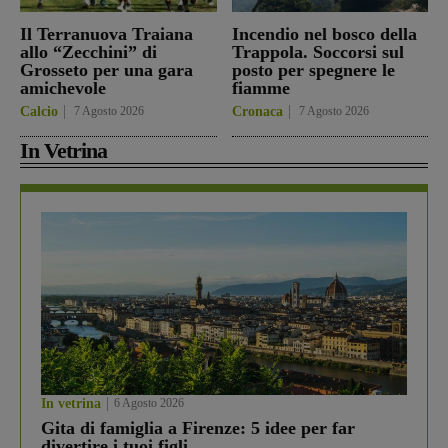
Il Terranuova Traiana
Incendio nel bosco della
allo “Zecchini” di
Trappola. Soccorsi sul
Grosseto per una gara
posto per spegnere le
amichevole
fiamme
Calcio
7 Agosto 2026
Cronaca
7 Agosto 2026
In Vetrina
In vetrina
6 Agosto 2026
Gita di famiglia a Firenze: 5 idee per far
divertire i tuoi figli