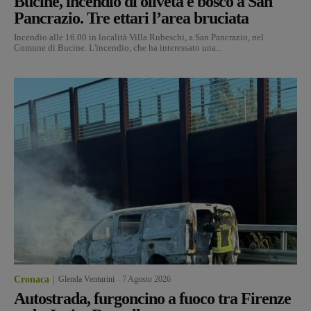
Bucine, incendio di oliveta e bosco a San
Pancrazio. Tre ettari l’area bruciata
Incendio alle 16.00 in località Villa Rubeschi, a San Pancrazio, nel
Comune di Bucine. L'incendio, che ha interessato una...
Cronaca
Glenda Venturini
-
7 Agosto 2026
Autostrada, furgoncino a fuoco tra Firenze