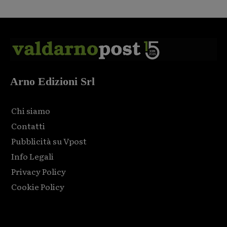
Arno Edizioni Srl
Chi siamo
Contatti
Pubblicità su Vpost
Info Legali
Privacy Policy
Cookie Policy
Html code here! Replace this with any non empty raw html
code and that's it.