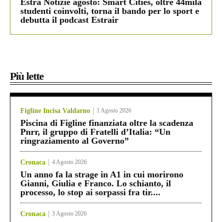
Estra Notizie agosto: Smart Cities, oltre 44mila
studenti coinvolti, torna il bando per lo sport e
debutta il podcast Estrair
Più lette
Figline Incisa Valdarno
1 Agosto 2026
Piscina di Figline finanziata oltre la scadenza
Pnrr, il gruppo di Fratelli d’Italia: “Un
ringraziamento al Governo”
Cronaca
4 Agosto 2026
Un anno fa la strage in A1 in cui morirono
Gianni, Giulia e Franco. Lo schianto, il
processo, lo stop ai sorpassi fra tir....
Cronaca
3 Agosto 2026