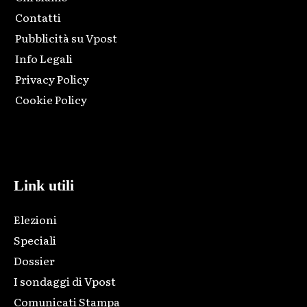
Contatti
Pubblicità su Vpost
Info Legali
Privacy Policy
Cookie Policy
Html code here! Replace this with any non empty raw html
code and that's it.
Link utili
Elezioni
Speciali
Dossier
I sondaggi di Vpost
Comunicati Stampa