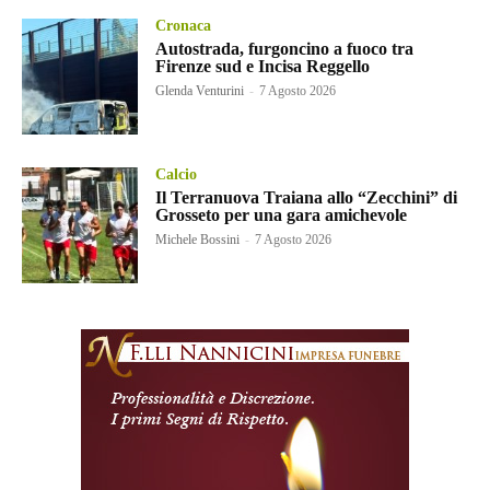
Cronaca
Autostrada, furgoncino a fuoco tra
Firenze sud e Incisa Reggello
Glenda Venturini
-
7 Agosto 2026
Calcio
Il Terranuova Traiana allo “Zecchini” di
Grosseto per una gara amichevole
Michele Bossini
-
7 Agosto 2026