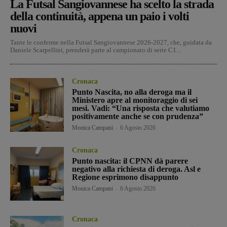
La Futsal Sangiovannese ha scelto la strada
della continuità, appena un paio i volti
nuovi
Tante le conferme nella Futsal Sangiovannese 2026-2027, che, guidata da
Daniele Scarpellini, prenderà parte al campionato di serie C1...
Cronaca
Punto Nascita, no alla deroga ma il
Ministero apre al monitoraggio di sei
mesi. Vadi: “Una risposta che valutiamo
positivamente anche se con prudenza”
Monica Campani
-
6 Agosto 2026
Cronaca
Punto nascita: il CPNN dà parere
negativo alla richiesta di deroga. Asl e
Regione esprimono disappunto
Monica Campani
-
6 Agosto 2026
Cronaca