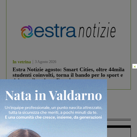
In vetrina
3 Agosto 2026
×
Estra Notizie agosto: Smart Cities, oltre 44mila
studenti coinvolti, torna il bando per lo sport e
debutta il podcast Estrair
Più lette
Figline Incisa Valdarno
1 Agosto 2026