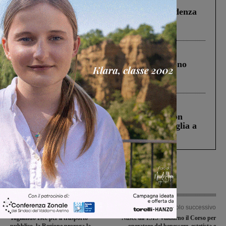
Piscina di Figline finanziata oltre la scadenza
Pnrr, il gruppo di Fratelli d’Italia: “Un
ringraziamento al Governo”
Cronaca
4 Agosto 2026
Un anno fa la strage in A1 in cui morirono
Gianni, Giulia e Franco. Lo schianto, il
processo, lo stop ai sorpassi fra tir....
Cronaca
3 Agosto 2026
Scomparso da una struttura di Castiglion
Fiorentino l’uomo che aveva ucciso la figlia a
Levane nel 2020
Articolo precedente
Articolo successivo
Tagliando Isee per il trasporto
Nasce all’ISIS Valdarno il Corso per