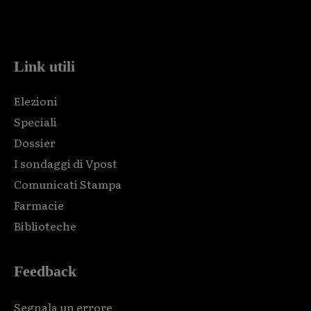
Html code here! Replace this with any non empty raw html
code and that's it.
Link utili
Elezioni
Speciali
Dossier
I sondaggi di Vpost
Comunicati Stampa
Farmacie
Biblioteche
Feedback
Segnala un errore