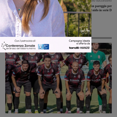
Articolo precedente
Articolo successivo
Province verso il dissesto finanziario,
All’Aquila basta un pareggio per
a rischio servizi per i cittadini. A
spiccare il volo e fare il nido in serie D
partire dalla manutenzione delle
strade
Ultime Notizie