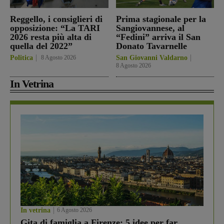
Reggello, i consiglieri di
Prima stagionale per la
opposizione: “La TARI
Sangiovannese, al
2026 resta più alta di
“Fedini” arriva il San
quella del 2022”
Donato Tavarnelle
Politica
8 Agosto 2026
San Giovanni Valdarno
8 Agosto 2026
In Vetrina
In vetrina
6 Agosto 2026
Gita di famiglia a Firenze: 5 idee per far