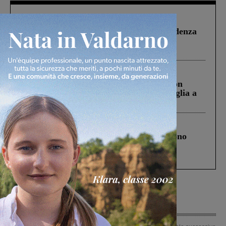
Figline Incisa Valdarno
1 Agosto 2026
Piscina di Figline finanziata oltre la scadenza
Pnrr, il gruppo di Fratelli d’Italia: “Un
ringraziamento al Governo”
Cronaca
3 Agosto 2026
Scomparso da una struttura di Castiglion
Fiorentino l’uomo che aveva ucciso la figlia a
Levane nel 2020
Cronaca
4 Agosto 2026
Un anno fa la strage in A1 in cui morirono
Gianni, Giulia e Franco. Lo schianto, il
processo, lo stop ai sorpassi fra tir....