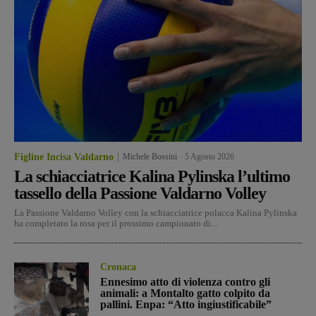
Figline Incisa Valdarno
Michele Bossini
-
5 Agosto 2026
La schiacciatrice Kalina Pylinska l’ultimo
tassello della Passione Valdarno Volley
La Passione Valdarno Volley con la schiacciatrice polacca Kalina Pylinska
ha completato la rosa per il prossimo campionato di...
Cronaca
Ennesimo atto di violenza contro gli
animali: a Montalto gatto colpito da
pallini. Enpa: “Atto ingiustificabile”