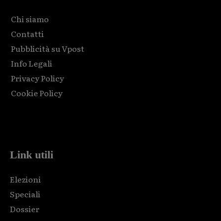
Chi siamo
Contatti
Pubblicità su Vpost
Info Legali
Privacy Policy
Cookie Policy
Html code here! Replace this with any non empty raw html
code and that's it.
Link utili
Elezioni
Speciali
Dossier