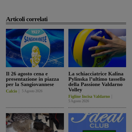
Articoli correlati
Il 26 agosto cena e
La schiacciatrice Kalina
presentazione in piazza
Pylinska l’ultimo tassello
per la Sangiovannese
della Passione Valdarno
Volley
Calcio
5 Agosto 2026
Figline Incisa Valdarno
5 Agosto 2026