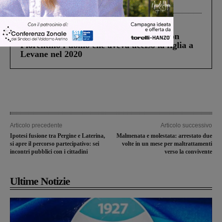
processo, lo stop ai sorpassi fra tir....
Cronaca
3 Agosto 2026
Scomparso da una struttura di Castiglion
Fiorentino l’uomo che aveva ucciso la figlia a
Levane nel 2020
Articolo precedente
Articolo successivo
Ipotesi fusione tra Pergine e Laterina,
Malmenata e molestata: arrestato due
si apre il percorso partecipativo: sei
volte in un mese per maltrattamenti
incontri pubblici con i cittadini
verso la convivente
Ultime Notizie