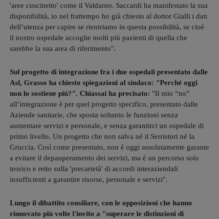
'aree cuscinetto' come il Valdarno. Saccardi ha manifestato la sua
disponibilità, io nel frattempo ho già chiesto al dottor Gialli i dati
dell’utenza per capire se rientriamo in questa possibilità, se cioè
il nostro ospedale accoglie molti più pazienti di quella che
sarebbe la sua area di riferimento".
Sul progetto di integrazione fra i due ospedali presentato dalle
Asl, Grasso ha chiesto spiegazioni al sindaco: "Perché oggi
non lo sostiene più?". Chiassai ha precisato:
"Il mio “no”
all’integrazione è per quel progetto specifico, presentato dalle
Aziende sanitarie, che sposta soltanto le funzioni senza
aumentare servizi e personale, e senza garantirci un ospedale di
primo livello. Un progetto che non salva né il Serristori né la
Gruccia. Così come presentato, non è oggi assolutamente garante
a evitare il depauperamento dei servizi, ma è un percorso solo
teorico e retto sulla 'precarietà' di accordi interaziendali
insufficienti a garantire risorse, personale e servizi".
Lungo il dibattito consiliare, con le opposizioni che hanno
rinnovato più volte l'invito a "superare le distinzioni di