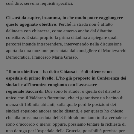
così dire, servono requisiti specifici.
Ci sarà da capire, insomma, in che modo poter raggiungere
questo agognato obiettivo
. Perché la strada non è affatto
delineata con chiarezza, come emerso anche dal dibattito
consiliare. È stata proprio la prima cittadina a spiegare quali
percorsi intende intraprendere, intervenendo nella discussione
aperta da una mozione presentata dal consigliere di Montevarchi
Democratica, Francesco Maria Grasso.
"Il mio obiettivo – ha detto Chiassai – è di ottenere un
ospedale di primo livello. L’ho già proposto in Conferenza dei
sindaci e all’incontro congiunto con l'assessore
regionale Saccardi.
Due sono le strade: o quella del distretto
unico con il Valdarno fiorentino, che ci garantisce un bacino di
utenza di 150mila abitanti, sulla quale però le posizioni dei
sindaci appaiono ancora molto distanti, e per questo ho chiesto
che alla prossima seduta dell'8 febbraio mettano tutti a verbale se
sono d’accordo o meno; oppure, possiamo tentare la richiesta di
una deroga per l’ospedale della Gruccia, possibilità prevista per