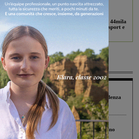
In vetrina
3 Agosto 2026
Estra Notizie agosto: Smart Cities, oltre 44mila
studenti coinvolti, torna il bando per lo sport e
debutta il podcast Estrair
Più lette
Figline Incisa Valdarno
1 Agosto 2026
Piscina di Figline finanziata oltre la scadenza
Pnrr, il gruppo di Fratelli d’Italia: “Un
ringraziamento al Governo”
Cronaca
4 Agosto 2026
Un anno fa la strage in A1 in cui morirono
Gianni, Giulia e Franco. Lo schianto, il