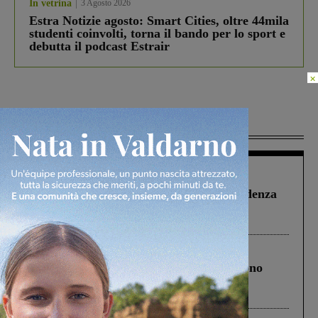
In vetrina
3 Agosto 2026
Estra Notizie agosto: Smart Cities, oltre 44mila
studenti coinvolti, torna il bando per lo sport e
debutta il podcast Estrair
×
Più lette
Figline Incisa Valdarno
1 Agosto 2026
Piscina di Figline finanziata oltre la scadenza
Pnrr, il gruppo di Fratelli d’Italia: “Un
ringraziamento al Governo”
Cronaca
4 Agosto 2026
Un anno fa la strage in A1 in cui morirono
Gianni, Giulia e Franco. Lo schianto, il
processo, lo stop ai sorpassi fra tir....