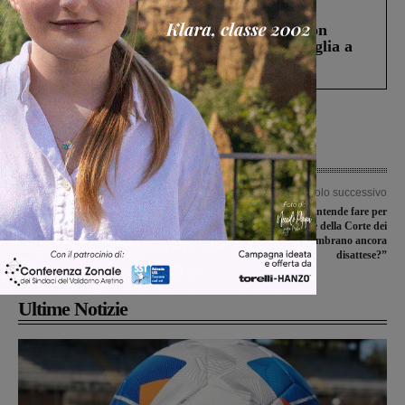
Cronaca
3 Agosto 2026
Scomparso da una struttura di Castiglion
Fiorentino l’uomo che aveva ucciso la figlia a
Levane nel 2020
Articolo precedente
Articolo successivo
Marciapiede ad Ambra: presentato il
M5S: “Cosa si intende fare per
progetto al bando della Regione per la
soddisfare le richieste della Corte dei
sicurezza stradale
Conti che ad oggi sembrano ancora
disattese?”
Ultime Notizie