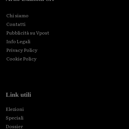
Chi siamo
Contatti
Pubblicità su Vpost
Info Legali
Privacy Policy
Cookie Policy
Html code here! Replace this with any non empty raw html
code and that's it.
Link utili
Elezioni
Speciali
Dossier