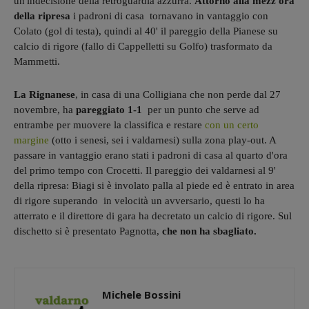
un'indecisione della retroguardia azzurra.
Attorno alla mezz'ora
della ripresa
i padroni di casa tornavano in vantaggio con
Colato (gol di testa), quindi al 40' il pareggio della Pianese su
calcio di rigore (fallo di Cappelletti su Golfo) trasformato da
Mammetti.
La Rignanese
, in casa di una Colligiana che non perde dal 27
novembre, ha
pareggiato 1-1
per un punto che serve ad
entrambe per muovere la classifica e restare
con un certo
margine
(otto i senesi, sei i valdarnesi) sulla zona play-out. A
passare in vantaggio erano stati i padroni di casa al quarto d'ora
del primo tempo con Crocetti. Il pareggio dei valdarnesi al 9'
della ripresa: Biagi si è involato palla al piede ed è entrato in area
di rigore superando in velocità un avversario, questi lo ha
atterrato e il direttore di gara ha decretato un calcio di rigore. Sul
dischetto si è presentato Pagnotta,
che non ha sbagliato.
Michele Bossini