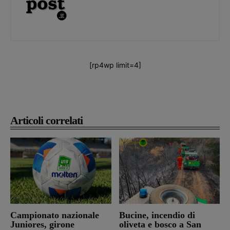
[rp4wp limit=4]
Articoli correlati
Campionato nazionale
Bucine, incendio di
Juniores, girone
oliveta e bosco a San