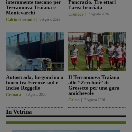
interamente toscano per
Pancrazio. Tre ettari
Terranuova Traiana e
l’area bruciata
Montevarchi
Cronaca
7 Agosto 2026
Calcio Giovanili
8 Agosto 2026
Autostrada, furgoncino a
Il Terranuova Traiana
fuoco tra Firenze sud e
allo “Zecchini” di
Incisa Reggello
Grosseto per una gara
amichevole
Cronaca
7 Agosto 2026
Calcio
7 Agosto 2026
In Vetrina