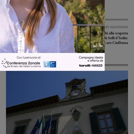
Articolo precedente
Articolo successivo
Rally Reggello-Città di Firenze,
Due giornalisti tedeschi alla scoperta
iscrizioni vicine alla chiusura
di alcuni borghi più belli d’Italia:
tappa anche a Loro Ciuffenna
Ultime Notizie