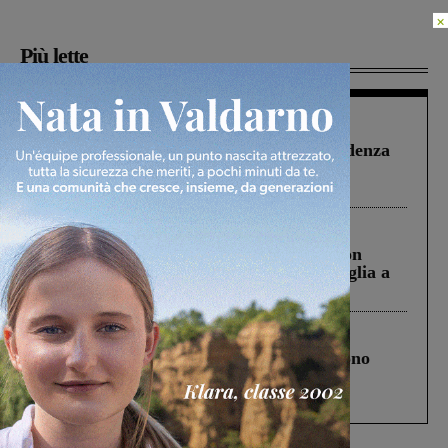
×
Più lette
Figline Incisa Valdarno
1 Agosto 2026
Piscina di Figline finanziata oltre la scadenza
Pnrr, il gruppo di Fratelli d’Italia: “Un
ringraziamento al Governo”
Cronaca
3 Agosto 2026
Scomparso da una struttura di Castiglion
Fiorentino l’uomo che aveva ucciso la figlia a
Levane nel 2020
Cronaca
4 Agosto 2026
Un anno fa la strage in A1 in cui morirono
Gianni, Giulia e Franco. Lo schianto, il
processo, lo stop ai sorpassi fra tir....