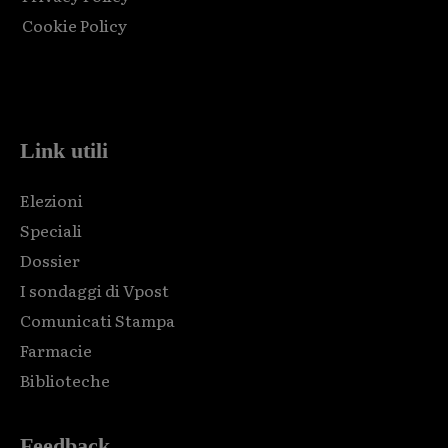
Cookie Policy
Html code here! Replace this with any non empty raw html
code and that's it.
Link utili
Elezioni
Speciali
Dossier
I sondaggi di Vpost
Comunicati Stampa
Farmacie
Biblioteche
Feedback