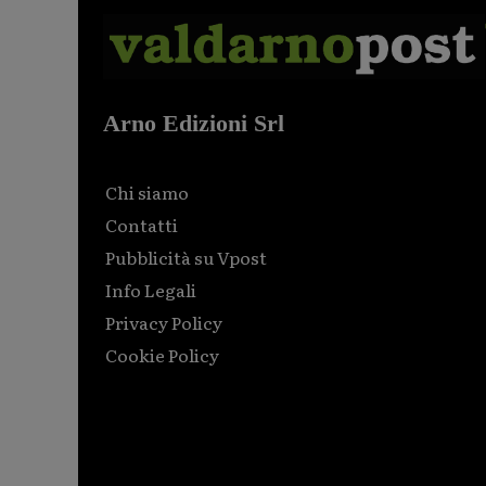
Arno Edizioni Srl
Chi siamo
Contatti
Pubblicità su Vpost
Info Legali
Privacy Policy
Cookie Policy
Html code here! Replace this with any non empty raw
html code and that's it.