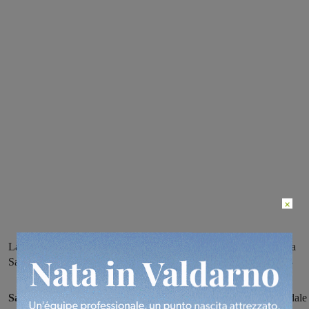
×
La morte all’ospedale Arezzo all’età di 95 anni, fu presidente della
Sangiovannese dalla stagione 1969-1970 alla stagione 1982-1983
San Giovanni sportiva in lutto,
si è spento questa notte all'ospedale