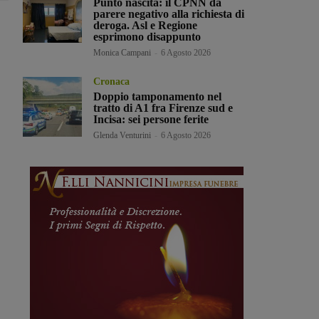
Punto nascita: il CPNN dà
parere negativo alla richiesta di
deroga. Asl e Regione
esprimono disappunto
Monica Campani
-
6 Agosto 2026
Cronaca
Doppio tamponamento nel
tratto di A1 fra Firenze sud e
Incisa: sei persone ferite
Glenda Venturini
-
6 Agosto 2026