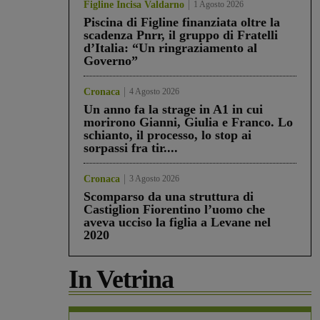
Figline Incisa Valdarno
1 Agosto 2026
Piscina di Figline finanziata oltre la
scadenza Pnrr, il gruppo di Fratelli
d’Italia: “Un ringraziamento al
Governo”
Cronaca
4 Agosto 2026
Un anno fa la strage in A1 in cui
morirono Gianni, Giulia e Franco. Lo
schianto, il processo, lo stop ai
sorpassi fra tir....
Cronaca
3 Agosto 2026
Scomparso da una struttura di
Castiglion Fiorentino l’uomo che
aveva ucciso la figlia a Levane nel
2020
In Vetrina