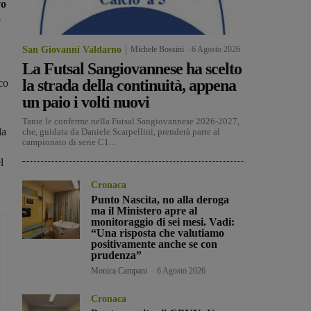
vo
o
San Giovanni Valdarno
Michele Bossini
-
6 Agosto 2026
La Futsal Sangiovannese ha scelto
la strada della continuità, appena
co
un paio i volti nuovi
Tante le conferme nella Futsal Sangiovannese 2026-2027,
la
che, guidata da Daniele Scarpellini, prenderà parte al
campionato di serie C1...
l
Cronaca
Punto Nascita, no alla deroga
ma il Ministero apre al
monitoraggio di sei mesi. Vadi:
“Una risposta che valutiamo
positivamente anche se con
prudenza”
Monica Campani
-
6 Agosto 2026
Cronaca