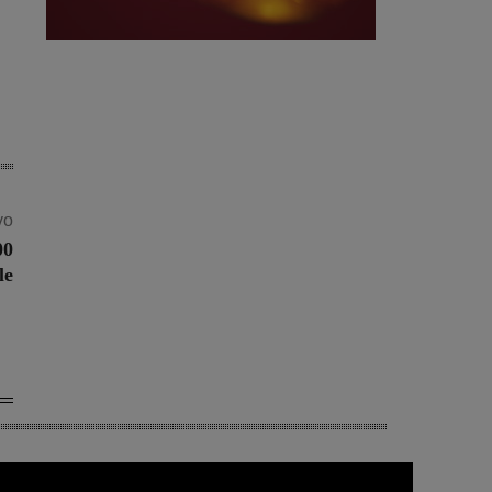
vo
00
le