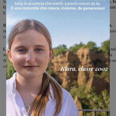
San Donato di Arezzo, dove era stato trasferito dalla rsa di Bucine,
I
Giorgi.
Aveva 95 anni e pare che a causare la sua scomparsa sia stat
il Covid-19.
Il suo nome è legato a doppio filo a quello della Sangiovannese,
tanto da essere ricordato negli oltre novanta anni di storia del Marzoc
come il
presidente piu longevo,
ben
quattordici stagioni
La sua avventura come numero uno
del Marzocco prese avvio nel
stagione
1969-170
succedendo a Giuliano Balestri e rimase in sella
fino all'annata
1982-1983.
Il suo miglior risultato fu il quarto posto ne
campionato di serie C 1974-1975.
Michele Bossini