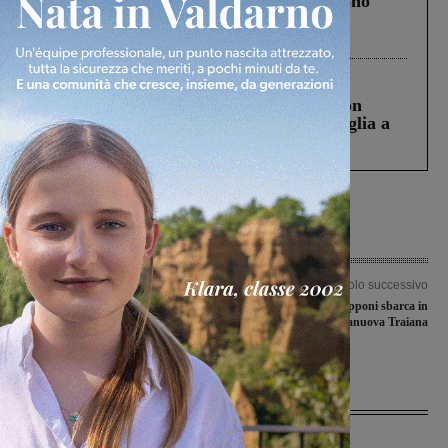
Un anno fa la strage in A1 in cui morirono
Gianni, Giulia e Franco. Lo schianto, il
processo, lo stop ai sorpassi fra tir....
Cronaca
3 Agosto 2026
Scomparso da una struttura di Castiglion
Fiorentino l’uomo che aveva ucciso la figlia a
Levane nel 2020
Articolo precedente
Articolo successivo
Sito ex Bekaert: per il fotovoltaico del
Alessandro Stopponi sbarca in
progetto H2 Era Green Valley nasce la
prestito al Terranuova Traiana
partnership tra Sma Srl e HGV Srl
Ultime Notizie