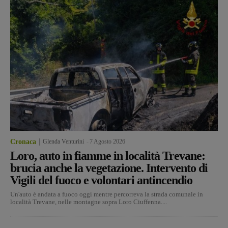
Cronaca
Glenda Venturini
-
7 Agosto 2026
Loro, auto in fiamme in località Trevane:
brucia anche la vegetazione. Intervento di
Vigili del fuoco e volontari antincendio
Un'auto è andata a fuoco oggi mentre percorreva la strada comunale in
località Trevane, nelle montagne sopra Loro Ciuffenna....