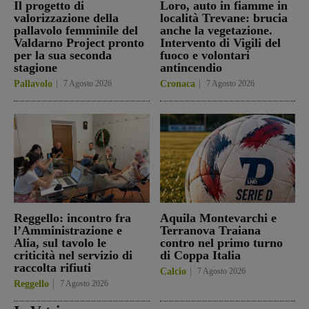
Il progetto di
Loro, auto in fiamme in
valorizzazione della
località Trevane: brucia
pallavolo femminile del
anche la vegetazione.
Valdarno Project pronto
Intervento di Vigili del
per la sua seconda
fuoco e volontari
stagione
antincendio
Pallavolo
7 Agosto 2026
Cronaca
7 Agosto 2026
Reggello: incontro fra
Aquila Montevarchi e
l’Amministrazione e
Terranova Traiana
Alia, sul tavolo le
contro nel primo turno
criticità nel servizio di
di Coppa Italia
raccolta rifiuti
Calcio
7 Agosto 2026
Reggello
7 Agosto 2026