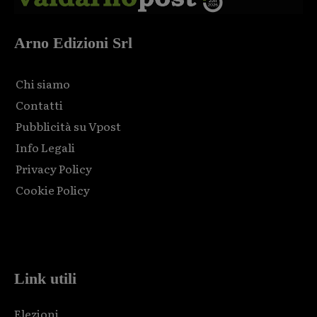
Arno Edizioni Srl
Chi siamo
Contatti
Pubblicità su Vpost
Info Legali
Privacy Policy
Cookie Policy
Html code here! Replace this with any non empty raw html
code and that's it.
Link utili
Elezioni