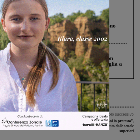
ringraziamento al Governo”
Cronaca
4 Agosto 2026
Un anno fa la strage in A1 in cui morirono
Gianni, Giulia e Franco. Lo schianto, il
processo, lo stop ai sorpassi fra tir....
Cronaca
3 Agosto 2026
Scomparso da una struttura di Castiglion
Fiorentino l’uomo che aveva ucciso la figlia a
Levane nel 2020
Articolo precedente
Articolo successivo
San Giovanni, Valentina Vadi cene di
“Io posso emozioni in protesta”,
chiusura della campagna elettorale
progetto realizzato dalle scuole
superiori