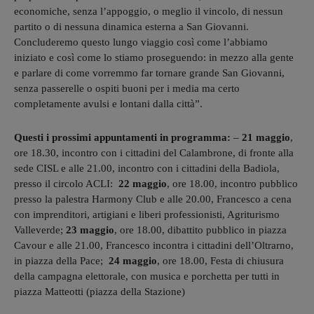
economiche, senza l’appoggio, o meglio il vincolo, di nessun
partito o di nessuna dinamica esterna a San Giovanni.
Concluderemo questo lungo viaggio così come l’abbiamo
iniziato e così come lo stiamo proseguendo: in mezzo alla gente
e parlare di come vorremmo far tornare grande San Giovanni,
senza passerelle o ospiti buoni per i media ma certo
completamente avulsi e lontani dalla città”.
Questi i prossimi appuntamenti in programma:
–
21 maggio
,
ore 18.30, incontro con i cittadini del Calambrone, di fronte alla
sede CISL e alle 21.00, incontro con i cittadini della Badiola,
presso il circolo ACLI:
22 maggio
, ore 18.00, incontro pubblico
presso la palestra Harmony Club e alle 20.00, Francesco a cena
con imprenditori, artigiani e liberi professionisti, Agriturismo
Valleverde;
23 maggio
, ore 18.00, dibattito pubblico in piazza
Cavour e alle 21.00, Francesco incontra i cittadini dell’Oltrarno,
in piazza della Pace;
24 maggio
, ore 18.00, Festa di chiusura
della campagna elettorale, con musica e porchetta per tutti in
piazza Matteotti (piazza della Stazione)