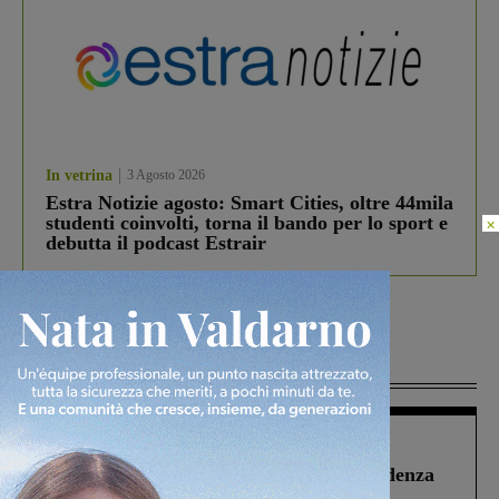
In vetrina
3 Agosto 2026
Estra Notizie agosto: Smart Cities, oltre 44mila
studenti coinvolti, torna il bando per lo sport e
×
debutta il podcast Estrair
Più lette
Figline Incisa Valdarno
1 Agosto 2026
Piscina di Figline finanziata oltre la scadenza
Pnrr, il gruppo di Fratelli d’Italia: “Un