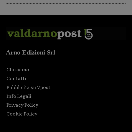
Arno Edizioni Srl
Chi siamo
Contatti
Pubblicità su Vpost
Info Legali
Privacy Policy
Cookie Policy
Html code here! Replace this with any non empty raw html
code and that's it.