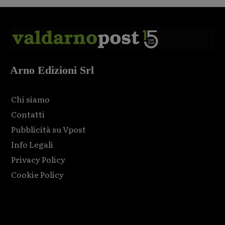
Arno Edizioni Srl
Chi siamo
Contatti
Pubblicità su Vpost
Info Legali
Privacy Policy
Cookie Policy
Html code here! Replace this with any non empty raw html
code and that's it.