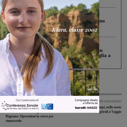
ringraziamento al Governo”
Cronaca
4 Agosto 2026
Un anno fa la strage in A1 in cui morirono
Gianni, Giulia e Franco. Lo schianto, il
processo, lo stop ai sorpassi fra tir....
Cronaca
3 Agosto 2026
Scomparso da una struttura di Castiglion
Fiorentino l’uomo che aveva ucciso la figlia a
Levane nel 2020
Articolo precedente
Articolo successivo
Tir prova ad entrare in centro, ma
Ancora furti nei campi, nella notte
rimane bloccato all’ingresso di
rubati attrezzi agricoli a Vaggio
Rignano. Operazioni in corso per
rimuoverlo