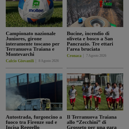
Campionato nazionale
Bucine, incendio di
Juniores, girone
oliveta e bosco a San
interamente toscano per
Pancrazio. Tre ettari
Terranuova Traiana e
l’area bruciata
Montevarchi
Cronaca
7 Agosto 2026
Calcio Giovanili
8 Agosto 2026
Autostrada, furgoncino a
Il Terranuova Traiana
fuoco tra Firenze sud e
allo “Zecchini” di
Incisa Reggello
Grosseto per una gara