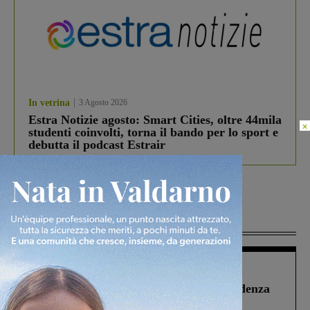
In vetrina
3 Agosto 2026
Estra Notizie agosto: Smart Cities, oltre 44mila
×
studenti coinvolti, torna il bando per lo sport e
debutta il podcast Estrair
Più lette
Figline Incisa Valdarno
1 Agosto 2026
Piscina di Figline finanziata oltre la scadenza
Pnrr, il gruppo di Fratelli d’Italia: “Un