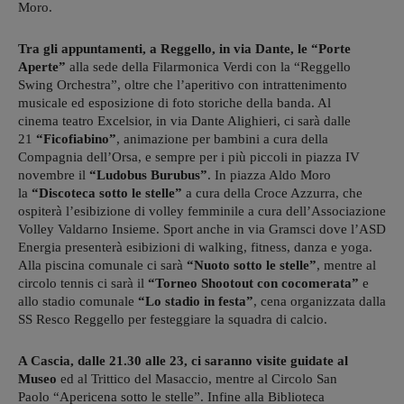
Moro.
Tra gli appuntamenti, a Reggello, in via Dante, le “Porte
Aperte”
alla sede della Filarmonica Verdi con la “Reggello
Swing Orchestra”, oltre che l’aperitivo con intrattenimento
musicale ed esposizione di foto storiche della banda. Al
cinema teatro Excelsior, in via Dante Alighieri, ci sarà dalle
21
“Ficofiabino”
, animazione per bambini a cura della
Compagnia dell’Orsa, e sempre per i più piccoli in piazza IV
novembre il
“Ludobus Burubus”
. In piazza Aldo Moro
la
“Discoteca sotto le stelle”
a cura della Croce Azzurra, che
ospiterà l’esibizione di volley femminile a cura dell’Associazione
Volley Valdarno Insieme. Sport anche in via Gramsci dove l’ASD
Energia presenterà esibizioni di walking, fitness, danza e yoga.
Alla piscina comunale ci sarà
“Nuoto sotto le stelle”
, mentre al
circolo tennis ci sarà il
“Torneo Shootout con cocomerata”
e
allo stadio comunale
“Lo stadio in festa”
, cena organizzata dalla
SS Resco Reggello per festeggiare la squadra di calcio.
A Cascia, dalle 21.30 alle 23, ci saranno visite guidate al
Museo
ed al Trittico del Masaccio, mentre al Circolo San
Paolo “Apericena sotto le stelle”. Infine alla Biblioteca