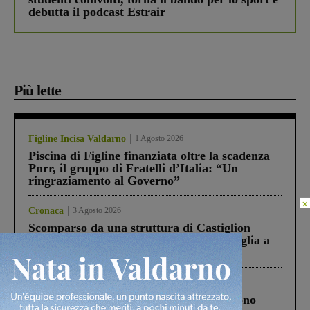
debutta il podcast Estrair
Più lette
Figline Incisa Valdarno
1 Agosto 2026
Piscina di Figline finanziata oltre la scadenza
Pnrr, il gruppo di Fratelli d’Italia: “Un
ringraziamento al Governo”
×
Cronaca
3 Agosto 2026
Scomparso da una struttura di Castiglion
Fiorentino l’uomo che aveva ucciso la figlia a
Levane nel 2020
Cronaca
4 Agosto 2026
Un anno fa la strage in A1 in cui morirono