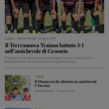
Calcio
Michele Bossini
-
8 Agosto 2026
Il Terrranuova Traiana battuto 3-1
nell’amichevole di Grosseto
Il Terranuova Traiana, pur non demeritando, è stata sconfitto per 3-1
nell'amichevole in casa del Grosseto, squadra di serie...
Calcio
Il Montevarchi affronta in amichevole
l’Ancona
Michele Bossini
-
8 Agosto 2026