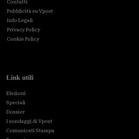
Contatti
Pubblicità su Vpost
Info Legali
Privacy Policy
Cookie Policy
Html code here! Replace this with any non empty raw html
code and that's it.
Link utili
Elezioni
Speciali
Dossier
I sondaggi di Vpost
Comunicati Stampa