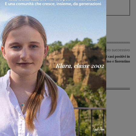
Gianni, Giulia e Franco. Lo schianto, il
processo, lo stop ai sorpassi fra tir....
Articolo precedente
Articolo successivo
Raccolta differenziata, sabato 30
Covid-19, 16 i nuovi casi positivi in
gennaio consegna straordinaria dei
Valdarno aretino e fiorentino
Kit Sacchi
Ultime Notizie