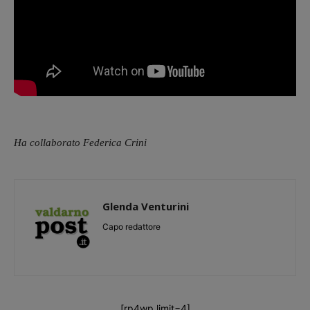
Ha collaborato Federica Crini
Glenda Venturini
Capo redattore
[rp4wp limit=4]