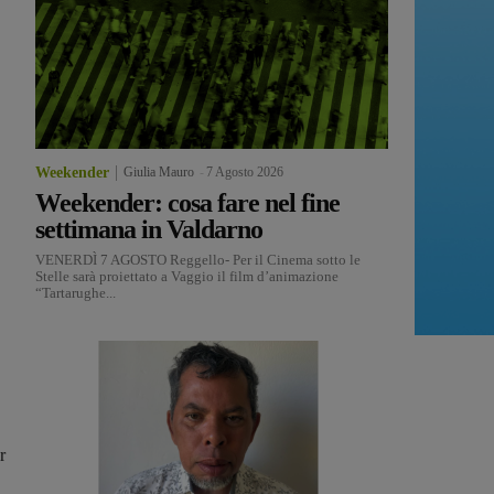
Weekender
Giulia Mauro
-
7 Agosto 2026
Weekender: cosa fare nel fine
settimana in Valdarno
VENERDÌ 7 AGOSTO Reggello- Per il Cinema sotto le
Stelle sarà proiettato a Vaggio il film d’animazione
“Tartarughe...
r