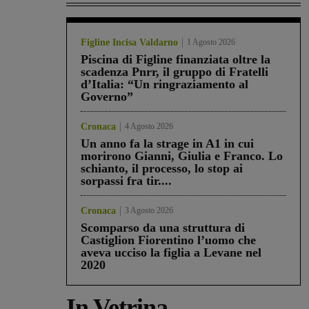
Figline Incisa Valdarno
1 Agosto 2026
Piscina di Figline finanziata oltre la
scadenza Pnrr, il gruppo di Fratelli
d’Italia: “Un ringraziamento al
Governo”
Cronaca
4 Agosto 2026
Un anno fa la strage in A1 in cui
morirono Gianni, Giulia e Franco. Lo
schianto, il processo, lo stop ai
sorpassi fra tir....
Cronaca
3 Agosto 2026
Scomparso da una struttura di
Castiglion Fiorentino l’uomo che
aveva ucciso la figlia a Levane nel
2020
In Vetrina