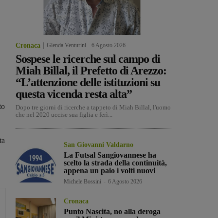
Cronaca
Glenda Venturini
-
6 Agosto 2026
Sospese le ricerche sul campo di
Miah Billal, il Prefetto di Arezzo:
“L’attenzione delle istituzioni su
questa vicenda resta alta”
to
Dopo tre giorni di ricerche a tappeto di Miah Billal, l'uomo
che nel 2020 uccise sua figlia e ferì...
ta
San Giovanni Valdarno
La Futsal Sangiovannese ha
scelto la strada della continuità,
appena un paio i volti nuovi
Michele Bossini
-
6 Agosto 2026
Cronaca
Punto Nascita, no alla deroga