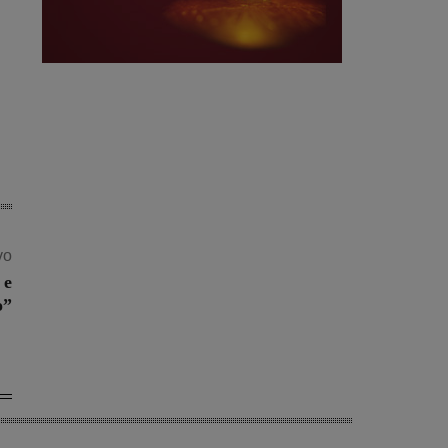
vo
 e
o”