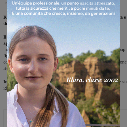
hanno rintracciato la donna che lo aveva portato via
Ruba un portafoglio alla Coop di Figline ma viene rintracciata e
denunciata dai carabinieri della compagnia locale.
Il portafoglio contenente 250 euro e vari documenti era stato
apppoggiato dal proprietario,
un 53enne, sul bancone del box
informazioni. In un attimo era scomparso. Il responsabile della Coop
figlinese ha chiamato i carabinieri del nucleo radiomobile della
compagnia che, giunti sul posto, hanno ascoltato i testimoni e visiona
le immagini della video serveglianza.
In poco tempo, così, l'autrice del furto
, una 35enne del luogo, è sta
identificata, rintracciata e denunciata .
Monica Campani