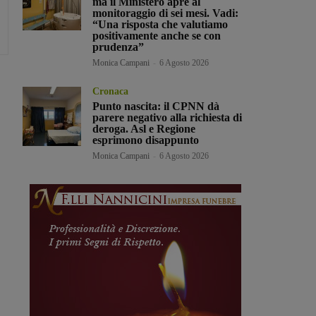
ma il Ministero apre al
monitoraggio di sei mesi. Vadi:
“Una risposta che valutiamo
positivamente anche se con
prudenza”
Monica Campani
-
6 Agosto 2026
Cronaca
Punto nascita: il CPNN dà
parere negativo alla richiesta di
deroga. Asl e Regione
esprimono disappunto
Monica Campani
-
6 Agosto 2026