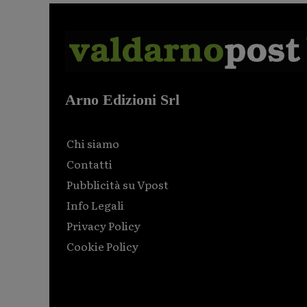
Arno Edizioni Srl
Chi siamo
Contatti
Pubblicità su Vpost
Info Legali
Privacy Policy
Cookie Policy
Html code here! Replace this with any non empty raw
html code and that's it.