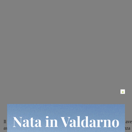
×
Il portafoglio conteneva 250 euro e documenti. I carabinieri dopo ave
ascoltato i testimoni e visionato le immagini della video sorveglianza