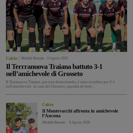
Calcio
Michele Bossini
-
8 Agosto 2026
Il Terrranuova Traiana battuto 3-1
nell’amichevole di Grosseto
Il Terranuova Traiana, pur non demeritando, è stata sconfitto per 3-1
nell'amichevole in casa del Grosseto, squadra di serie...
Calcio
Il Montevarchi affronta in amichevole
l’Ancona
Michele Bossini
-
8 Agosto 2026