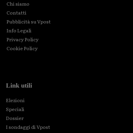
Chi siamo
Contatti
Pubblicità su Vpost
Info Legali
Privacy Policy
Cookie Policy
Html code here! Replace this with any non empty raw html
code and that's it.
Link utili
Elezioni
Speciali
Dossier
I sondaggi di Vpost