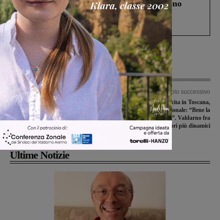
Un anno fa la strage in A1 in cui morirono
Gianni, Giulia e Franco. Lo schianto, il
processo, lo stop ai sorpassi fra tir....
Articolo precedente
Articolo successivo
Arturo Badii: quando l’antico
Turismo in crescita in Toscana,
mestiere di fabbro diventa arte
l’assessore regionale: “Bene la
strategia di marketing”. Valdarno fra
i territori più dinamici
Ultime Notizie