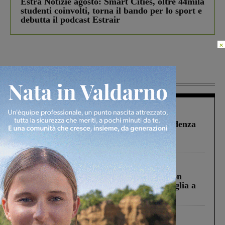
Estra Notizie agosto: Smart Cities, oltre 44mila
studenti coinvolti, torna il bando per lo sport e
debutta il podcast Estrair
×
Più lette
Figline Incisa Valdarno
1 Agosto 2026
Piscina di Figline finanziata oltre la scadenza
Pnrr, il gruppo di Fratelli d’Italia: “Un
ringraziamento al Governo”
Cronaca
3 Agosto 2026
Scomparso da una struttura di Castiglion
Fiorentino l’uomo che aveva ucciso la figlia a
Levane nel 2020
Cronaca
4 Agosto 2026