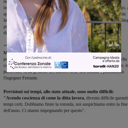
nell'area oggi dedicata al transito provvisorio delle auto, si dovrà
invece spostare di nuovo il cantiere dalla parte opposta, lato albergo.
questo punto la rotonda funzionerà a metà: quelli che arriveranno da
Incisa non sarano più obbligati ad arrivare fino alla rotatoria dei Cilie
per entrare in A1, ma avranno il braccio della rotatoria già a
disposizione".
"Vorrei sottolineare che l'attenzione degli uffici della Città
Metropolitana non è mai venuta meno,
cercando anche con
personale nostro di sopperire alle mancanze sull'organizzazione della
cantierizzazione, per risolvere criticità che si sono via via verificate, i
particolare nella gestione del traffico nelle fasi iniziali", puntualizza
l'ingegner Ferrante.
Previsioni sui tempi, allo stato attuale, sono molto difficili:
"Avendo coscienza di come la ditta lavora
, diventa difficile garanti
tempi certi. Dobbiamo finire la rotonda, noi auspichiamo entro la fine
dell'anno. Ci stiamo impegnando per questo".