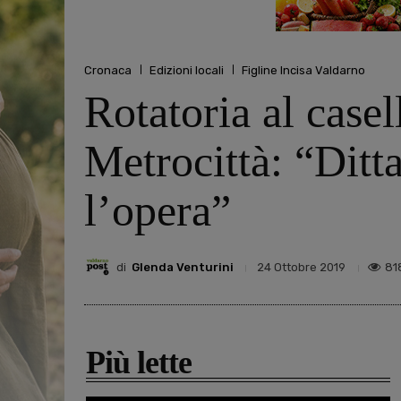
Cronaca
Edizioni locali
Figline Incisa Valdarno
Rotatoria al casell
Metrocittà: “Ditt
l’opera”
di
Glenda Venturini
81
24 Ottobre 2019
Più lette