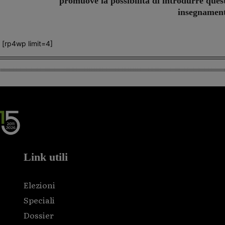
promuove la possibilità di introdurre ques
insegnamen
[rp4wp limit=4]
Link utili
Elezioni
Speciali
Dossier