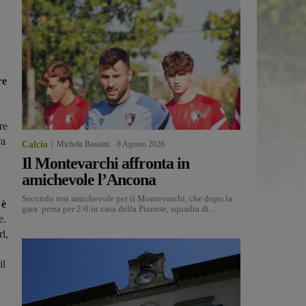
re
re
ra
Calcio
Michele Bossini
-
8 Agosto 2026
Il Montevarchi affronta in
amichevole l’Ancona
Secondo test amichevole per il Montevarchi, che dopo la
 è
gara persa per 2-0 in casa della Pianese, squadra di...
e.
l,
il