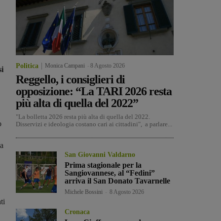
Politica
Monica Campani
-
8 Agosto 2026
si
Reggello, i consiglieri di
opposizione: “La TARI 2026 resta
più alta di quella del 2022”
"La bolletta 2026 resta più alta di quella del 2022.
o
Disservizi e ideologia costano cari ai cittadini", a parlare...
na
San Giovanni Valdarno
Prima stagionale per la
Sangiovannese, al “Fedini”
arriva il San Donato Tavarnelle
Michele Bossini
-
8 Agosto 2026
ti
Cronaca