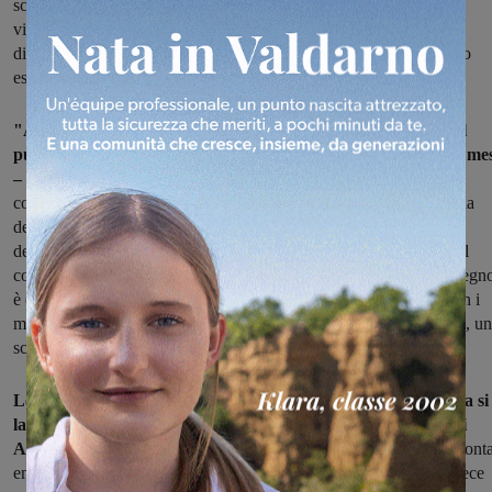
scorrendo la graduatoria, ma mantenendo le stesse condizioni del
vincitore. Cosa che sarebbe stato oggettivamente complessa e
difficile", tanto da rischiare di non trovare in graduatoria un nuovo
esecutore.
"Abbiamo dovuto combattere in questi mesi per mantenere il
punto sul cantiere. Questo è un lavoro che doveva durare tre me
– ricorda il Dirigente –
un lavoro piuttosto semplice, con l'unica
complicazione legata alla presenza di un traffico importante per via
dell'imbocco al casello autostradale. Ma all'indeguatezza
dell'organizzazione dei lavori si è aggiunta anche quella relativa al
come sono stati eseguiti i lavori. A questo punto, però, il mio impegn
è di lavorare per portarlo in fondo, far andare avanti il cantiere con i
minori disagi possibili per i cittadini che transitano qui". Insomma, u
scelta verso il male minore, in qualche modo.
Le prossime fasi sono state già fissate: "La prossima settimana si
lavorerà allo smontaggio dei Pannelli a messaggio variabile di
Autostrade,
che ingombrano la sede della rotatoria. Verranno smonta
entrambi, uno sarà rimontato subito; per l'altro, che è previsto invece