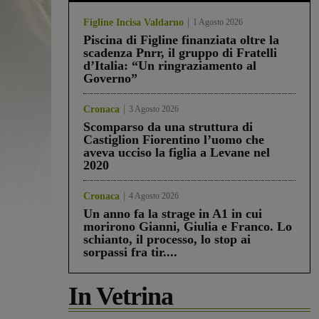
Figline Incisa Valdarno
1 Agosto 2026
Piscina di Figline finanziata oltre la
scadenza Pnrr, il gruppo di Fratelli
d’Italia: “Un ringraziamento al
Governo”
Cronaca
3 Agosto 2026
Scomparso da una struttura di
Castiglion Fiorentino l’uomo che
aveva ucciso la figlia a Levane nel
2020
Cronaca
4 Agosto 2026
Un anno fa la strage in A1 in cui
morirono Gianni, Giulia e Franco. Lo
schianto, il processo, lo stop ai
sorpassi fra tir....
In Vetrina