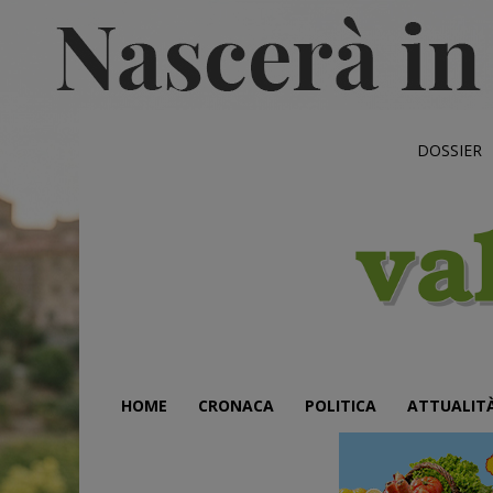
DOSSIER
HOME
CRONACA
POLITICA
ATTUALIT