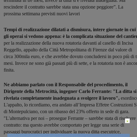
terminata in tre mesi, invece la ditta si è rivelata inadeguata. Ma
rescindere il contratto sarebbe stata una opzione peggiore”. La
prossima settimana previsti nuovi lavori
Tempi di realizzazione dilatati a dismisura, intere giornate in cui
gli operai si vedono appena: è la complicata situazione del cantie
per la realizzazione della nuova rotatoria davanti al casello di Incisa
Reggello, appalto della Città Metropolitana di Firenze dal valore di
circa 300mila euro, e che avrebbe dovuto concludersi in poco più di t
mesi. Invece ne sono già passati più di sette, e la rotatoria non è anco
finita.
Ne abbiamo parlato con il Responsabile del procedimento, il
Dirigente della Metrocittà, ingegner Carlo Ferrante: "La ditta si
rivelata completamente inadeguata a svolgere il lavoro",
esordisc
L'appalto, lo ricordiamo, era andato all’Impresa Effetre Costruzioni Sr
di Montepulciano, con un ribasso del 23% offerto in sede di gara.
"L'alternativa per noi – prosegue Ferrante – sarebbe stata di risolvere 
×
contratto: ma questo avrebbe comportato per legge una serie di
passaggi burocratici per individuare la nuova ditta esecutrice,