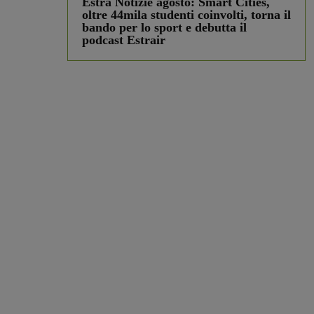
Estra Notizie agosto: Smart Cities,
oltre 44mila studenti coinvolti, torna il
bando per lo sport e debutta il
podcast Estrair