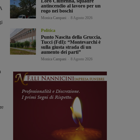
Loro Ciuffenna, squadre
antincendio al lavoro per un
 A
rogo nei boschi
Monica Campani
-
8 Agosto 2026
gi
Politica
Punto Nascita della Gruccia,
Tucci (FdI): “Montevarchi è
sulla giusta strada di un
aumento dei parti”
Monica Campani
-
8 Agosto 2026
n
re