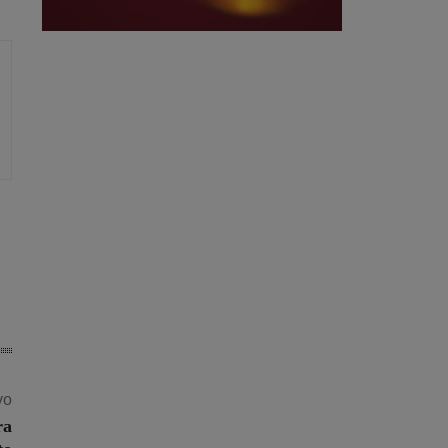
vo
ra