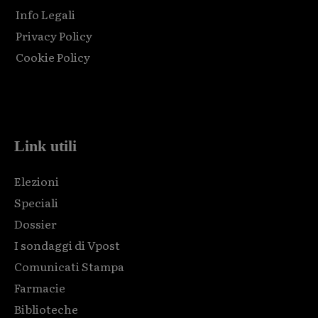
Info Legali
Privacy Policy
Cookie Policy
Html code here! Replace this with any non empty raw html
code and that's it.
Link utili
Elezioni
Speciali
Dossier
I sondaggi di Vpost
Comunicati Stampa
Farmacie
Biblioteche