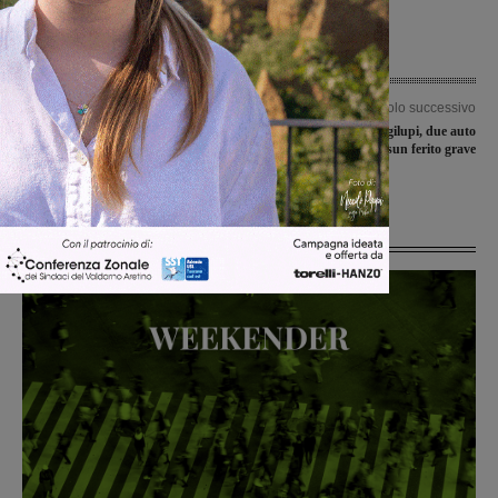
Articolo precedente
Articolo successivo
A lezione di antincendio con operatori,
Incidente sulla Poggilupi, due auto
volontari e responsabili: esperienza
coinvolte: nessun ferito grave
formativa per i bimbi delle scuole
Ultime Notizie