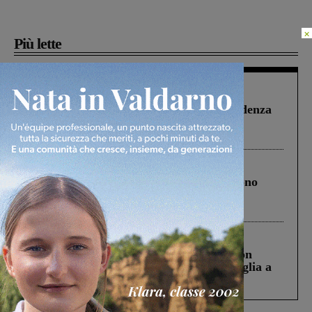
×
Più lette
Figline Incisa Valdarno
1 Agosto 2026
Piscina di Figline finanziata oltre la scadenza
Pnrr, il gruppo di Fratelli d’Italia: “Un
ringraziamento al Governo”
Cronaca
4 Agosto 2026
Un anno fa la strage in A1 in cui morirono
Gianni, Giulia e Franco. Lo schianto, il
processo, lo stop ai sorpassi fra tir....
Cronaca
3 Agosto 2026
Scomparso da una struttura di Castiglion
Fiorentino l’uomo che aveva ucciso la figlia a
Levane nel 2020